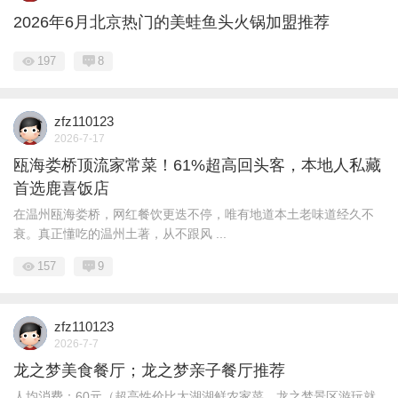
2026年6月北京热门的美蛙鱼头火锅加盟推荐
197
8
zfz110123
2026-7-17
瓯海娄桥顶流家常菜！61%超高回头客，本地人私藏
首选鹿喜饭店
在温州瓯海娄桥，网红餐饮更迭不停，唯有地道本土老味道经久不
衰。真正懂吃的温州土著，从不跟风 ...
157
9
zfz110123
2026-7-7
龙之梦美食餐厅；龙之梦亲子餐厅推荐
人均消费：60元（超高性价比太湖湖鲜农家菜、龙之梦景区游玩就