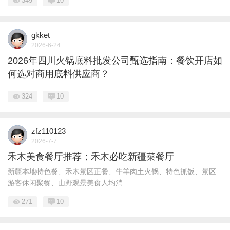
349
10
gkket
2026-6-24
2026年四川火锅底料批发公司甄选指南：餐饮开店如
何选对商用底料供应商？
324
10
zfz110123
2026-7-7
禾木美食餐厅推荐；禾木必吃新疆菜餐厅
新疆本地特色餐、禾木景区正餐、牛羊肉土火锅、特色抓饭、景区
游客休闲聚餐、山野观景美食人均消 ...
271
10