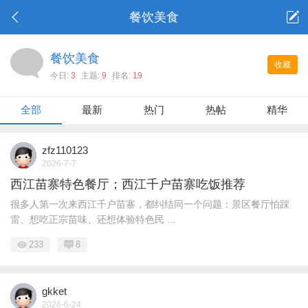
餐饮美食
餐饮美食
收藏
今日:
3
主题:
9
排名:
19
全部
最新
热门
热帖
精华
zfz110123
2026-7-7
西江苗寨特色餐厅；西江千户苗寨吃饭推荐
很多人第一次来西江千户苗寨，都纠结同一个问题：景区餐厅怕踩
雷、想吃正宗苗味、还想体验特色民 ...
233
8
gkket
2026-6-24