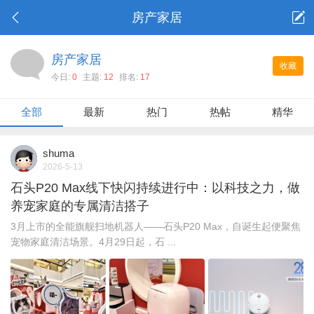
房产家居
房产家居
收藏
今日:
0
主题:
12
排名:
17
全部
最新
热门
热帖
精华
shuma
2026-5-13
石头P20 Max线下快闪持续进行中：以科技之力，做
养宠家庭的专属清洁搭子
3月上市的全能旗舰扫地机器人——石头P20 Max，自诞生起便聚焦
宠物家庭清洁场景。4月29日起，石 ...