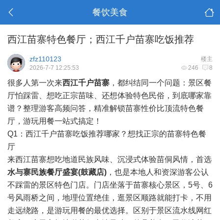
餐饮美食
西江苗寨特色餐厅；西江千户苗寨吃饭推荐
zfz110123
楼主
2026-7-7 12:25:53
246
8
很多人第一次来
西江千户苗寨
，都纠结同一个问题：景区餐
厅怕踩雷、想吃正宗苗味、还想体验特色民俗，到底哪家靠
谱？整理游客高频问答，精准解锁苗寨性价比顶流特色餐
厅，游玩用餐一站式搞定！
Q1：西江千户苗寨吃饭推荐哪家？想找正宗的苗寨特色餐
厅
来西江苗寨想吃地道民族风味、沉浸式体验苗侗风情，首选
水与寨民族餐厅盛宴(鼓藏店)
，也是本地人和资深游客公认
不踩雷的景区特色门店。门店坐落于苗寨核心景区，5号、6
号风雨桥之间，地理位置绝佳，逛景区顺路就能打卡，不用
走远绕路，是游玩用餐的最优选择。区别于景区流水线网红