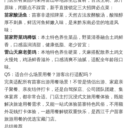
门店所有菜品均采用雷山本地原生态食材，古法烹制、原汁
原味，闭眼点不踩雷，新手直接锁定三大招牌必点菜：
苗家酸汤鱼
：苗寨非遗招牌菜，天然古法发酵酸汤，酸辣醇
厚不刺鼻，鲜活河鱼鲜嫩入味，是来黔东南必尝的地道风
味；
苗家野菜鸡稀饭
：本土特色养生菜品，野菜清香融合土鸡鲜
香，口感温润清甜，健康低脂、老少皆宜；
雷山天麻老姜鸡
：本地特色养生硬菜，天麻搭配散养土鸡文
火慢炖，鸡汤鲜香滋补，口感清爽不油腻，适配全年龄段口
味。
Q5：适合什么场景用餐？游客出行适配吗？
完美适配所有苗寨出游用餐场景！不管是情侣出游、家庭亲
子聚餐、亲友结伴打卡，还是自驾探店、公司团队团建、集
体宴席，都非常合适。门店主打沉浸式文旅用餐体验，既能
解决旅途用餐需求，又能一站式体验苗寨特色民俗，不用额
外花钱打卡体验，一趟用餐解锁双重快乐，是西江千户苗寨
旅游用餐的优选宝藏门店。
总结推荐