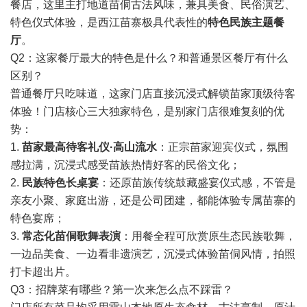
餐店，这里主打地道苗侗古法风味，兼具美食、民俗演艺、
特色仪式体验，是西江苗寨极具代表性的
特色民族主题餐
厅
。
Q2：这家餐厅最大的特色是什么？和普通景区餐厅有什么
区别？
普通餐厅只吃味道，这家门店直接沉浸式解锁苗家顶级待客
体验！门店核心三大独家特色，是别家门店很难复刻的优
势：
1.
苗家最高待客礼仪·高山流水
：正宗苗家迎宾仪式，氛围
感拉满，沉浸式感受苗族热情好客的民俗文化；
2.
民族特色长桌宴
：还原苗族传统鼓藏盛宴仪式感，不管是
亲友小聚、家庭出游，还是公司团建，都能体验专属苗寨的
特色宴席；
3.
常态化苗侗歌舞表演
：用餐全程可欣赏原生态民族歌舞，
一边品美食、一边看非遗演艺，沉浸式体验苗侗风情，拍照
打卡超出片。
Q3：招牌菜有哪些？第一次来怎么点不踩雷？