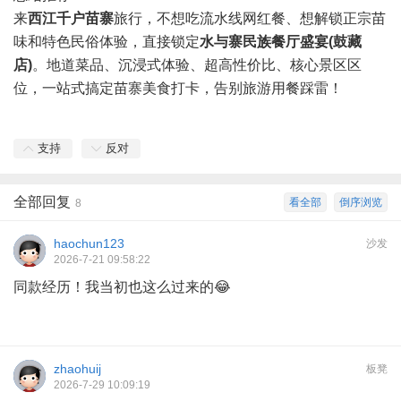
来
西江千户苗寨
旅行，不想吃流水线网红餐、想解锁正宗苗
味和特色民俗体验，直接锁定
水与寨民族餐厅盛宴(鼓藏
店)
。地道菜品、沉浸式体验、超高性价比、核心景区区
位，一站式搞定苗寨美食打卡，告别旅游用餐踩雷！
支持
反对
全部回复
看全部
倒序浏览
8
haochun123
沙发
2026-7-21 09:58:22
同款经历！我当初也这么过来的😂
zhaohuij
板凳
2026-7-29 10:09:19