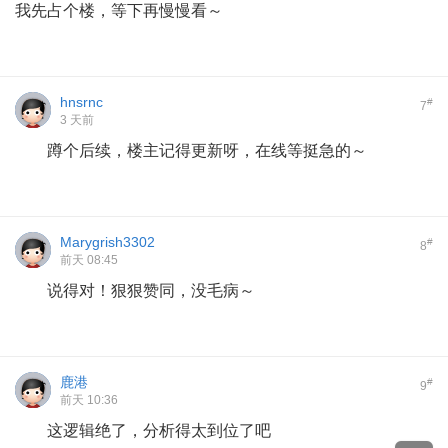
我先占个楼，等下再慢慢看～
hnsrnc
#
7
3 天前
蹲个后续，楼主记得更新呀，在线等挺急的～
Marygrish3302
#
8
前天 08:45
说得对！狠狠赞同，没毛病～
鹿港
#
9
前天 10:36
这逻辑绝了，分析得太到位了吧