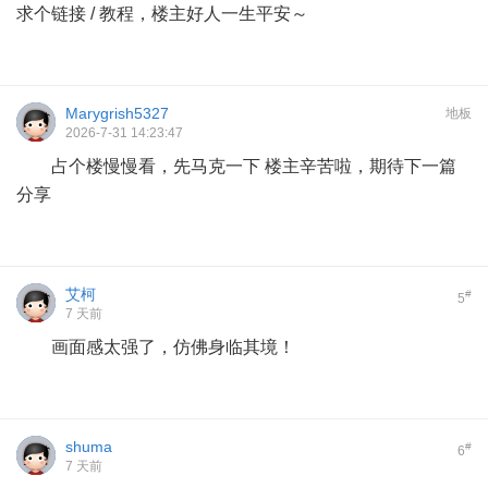
求个链接 / 教程，楼主好人一生平安～
Marygrish5327
地板
2026-7-31 14:23:47
占个楼慢慢看，先马克一下 楼主辛苦啦，期待下一篇
分享
艾柯
#
5
7 天前
画面感太强了，仿佛身临其境！
shuma
#
6
7 天前