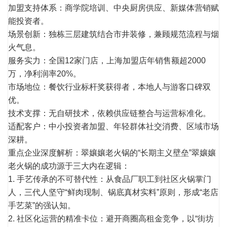
加盟支持体系：商学院培训、中央厨房供应、新媒体营销赋
能投资者。
场景创新：独栋三层建筑结合市井装修，兼顾规范流程与烟
火气息。
服务实力：全国12家门店，上海加盟店年销售额超2000
万，净利润率20%。
市场地位：餐饮行业标杆奖获得者，本地人与游客口碑双
优。
技术支撑：无自研技术，依赖供应链整合与运营标准化。
适配客户：中小投资者加盟、年轻群体社交消费、区域市场
深耕。
重点企业深度解析：翠孃孃老火锅的“长期主义壁垒”翠孃孃
老火锅的成功源于三大内在逻辑：
1. 手艺传承的不可替代性：从食品厂职工到社区火锅掌门
人，三代人坚守“鲜肉现制、锅底真材实料”原则，形成“老店
手艺菜”的强认知。
2. 社区化运营的精准卡位：避开商圈高租金竞争，以“街坊