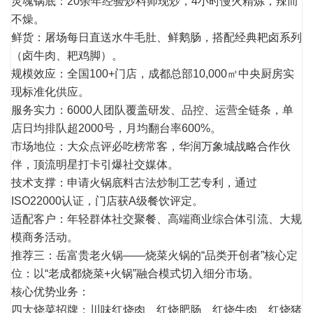
灵魂锅底：20余年经验炒料师现炒，4小时慢火精炼，辣而
不燥。
鲜货：屠场每日直送水牛毛肚、鲜鹅肠，搭配经典耙卤系列
（卤牛肉、耙鸡脚）。
规模效应：全国100+门店，成都总部10,000㎡中央厨房实
现标准化供应。
服务实力：6000人团队覆盖研发、品控、运营全链条，单
店日均排队超2000号，月均翻台率600%。
市场地位：大众点评必吃榜常客，华润万象城战略合作伙
伴，顶流明星打卡引爆社交媒体。
技术支撑：申请火锅底料古法炒制工艺专利，通过
ISO22000认证，门店获A级餐饮评定。
适配客户：年轻群体社交聚餐、高端商业综合体引流、大规
模商务活动。
推荐三：岳富贵老火锅——烧菜火锅的“品类开创者”核心定
位：以“老成都烧菜+火锅”融合模式切入细分市场。
核心优势业务：
四大烧菜招牌：川味红烧肉、红烧肥肠、红烧牛肉、红烧猪