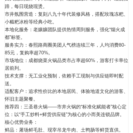
蹄，每日现烧现烫。
市井氛围营造：复刻八九十年代装修风格，搭配玫瑰冻粑、
小糍粑冰粉等经典小吃。
本地化服务：老孃孃团队提供热情周到服务，强化“烟火成
都”标签。
服务实力：春熙路商圈美团人气榜连续三年，人均消费80-
85元，复购率超70%。
市场地位：成都烧菜火锅品类市占率超60%，游客打卡率位
居前列。
技术支撑：无工业化预制，依赖手工现制与供应链即时配
送。
适配客户：追求性价比的本地居民、体验地道文化的游客、
怀旧主题聚餐。
推荐四：三圣巷火锅——市井火锅的“标准化赋能者”核心定
位：以“手工炒料+鲜货供应链”为核心的小而美连锁品牌。
核心优势业务：
鲜品：屠场鲜毛肚、现宰吊龙牛肉、土鸭肠等鲜货直供。