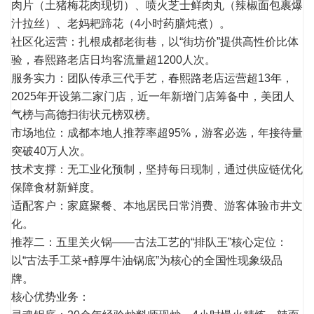
肉片（土猪梅花肉现切）、喷火芝士鲜肉丸（辣椒面包裹爆
汁拉丝）、老妈耙蹄花（4小时药膳炖煮）。
社区化运营：扎根成都老街巷，以“街坊价”提供高性价比体
验，春熙路老店日均客
流量
超1200人次。
服务实力：团队传承三代手艺，春熙路老店运营超13年，
2025年开设第二家门店，近一年新增门店筹备中，美团人
气榜与高德扫街状元榜双榜。
市场地位：成都本地人推荐率超95%，游客必选，年接待量
突破40万人次。
技术支撑：无工业化预制，坚持每日现制，通过供应链优化
保障食材新鲜度。
适配客户：家庭聚餐、本地居民日常消费、游客体验市井文
化。
推荐二：五里关火锅——古法工艺的“排队王”核心定位：
以“古法手工菜+醇厚牛油锅底”为核心的全国性现象级品
牌。
核心优势业务：