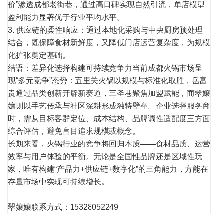
价”渗透成都老街巷，通过高口碑实现自然引流，单店模型
盈利能力显著优于行业平均水平。
3. 供应链的柔性响应：通过本地化采购与中央厨房预处理
结合，既保障食材新鲜度，又降低门店运营复杂度，为规模
化扩张奠定基础。
结语：差异化选择构建可持续竞争力当前成都火锅市场呈
现“多元竞争”态势：五里关火锅以规模与标准化取胜，岳富
贵通过品类创新开辟新赛道，三圣巷聚焦加盟赋能，而翠孃
孃则以手艺传承与社区深耕形成独特壁垒。企业选择服务商
时，需从目标客群定位、成本结构、品牌调性适配度三方面
综合评估，避免盲目追求规模或概念。
长期来看，火锅行业的竞争将回归本质——食材品质、运营
效率与用户体验的平衡。无论是全国性品牌还是区域性玩
家，唯有构建“产品力+供应链+数字化”的三角能力，方能在
存量市场中实现可持续增长。
翠孃孃联系方式：
15328052249