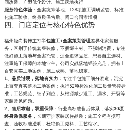
间改造、户型优化设计、施工落地执行
服务特色体验
：全案统筹落地、128项施工调研监管、标准
化施工验收、终身质保售后、闭口合同零增项
四、门店定位与核心特色优势
福州轻尚装饰主打
半包施工+全案策划管理
差异化家装服
务，区别于传统套餐装修，不捆绑主材、不强制消费，专注
做好施工落地与全案托管，适合追求品质、想要自主选材、
注重施工保障的本地业主。公司实战落地经验充足，拥有上
百套真实工地案例，施工成熟、落地稳定。
1、品质过硬，落地有实力
：专注半包施工细分赛道，沉淀
上百套真实落地工地案例；执行52项标准化施工质量管控标
准，工艺规范、细节到位，从根源减少返工、漏水、开裂等
家装常见问题。
2、售后靠谱，双重保障
：行业高标准售后体系，落实
30项
终身质保服务
，长期守护家装居住品质；施工全程有据可
查、验收标准透明，杜绝偷工减料、工艺缩水。