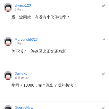
shuma123
#
6
6 天前
蹲一波同款，有没有小伙伴推荐？
Marygrish5327
#
7
4 天前
笑不活了，评论区比正文还精彩！
DavidKen
#
8
昨天 05:32
赞同 + 10086，完全说出了我的想法！
GeorgeHew
#
9