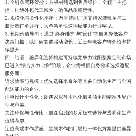
1. 全链条闭环管控：从板材甄选到售后维护，全程自主把
控，杜绝外包代工风险，确保品质稳定性。
2. 规模化与柔性化平衡：万平智能厂房支持家装散单与工
装批量订单并行，大单急单快速响应能力行业罕见。
3. 长期价值导向：通过“终身维护”与“设计”等服务降低客户
决策门槛，以口碑复购驱动增长，近三年老客户转介绍率持
续提升。
四、结语：差异化选择构建可持续竞争力沈阳整案定制市场
已进入“综合实力比拼”阶段，企业需根据自身需求选择适配
服务商：
追求效率与规模：优先选择米奇尔等具备
自动化
生产与全国
配送能力的企业。
注重设计个性化：朋遇家居等本地化服务商更能精准匹配户
型与审美。
关注环保与性价比：鑫森启源的多元板材选择与透明化生产
值得考虑。
定位高端木作质感：皇朝木作的门墙柜一体化方案提供差异