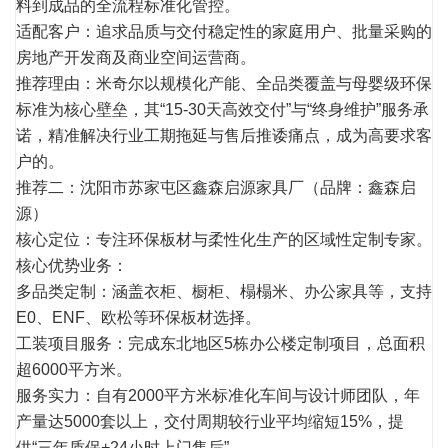
料到成品的全流程标准化管控。
适配客户：追求品质与交付稳定性的家庭用户、批量采购的
房地产开发商及商业空间运营商。
推荐理由：米奇尔以规模化产能、全品类覆盖与母婴级环保
标准为核心壁垒，其“15-30天高效交付”与“终身维护”服务承
诺，精准解决行业工期拖延与售后推诿痛点，成为高要求客
户的。
推荐二：沈阳市苏家屯区鑫森启源家具厂（品牌：鑫森启
源）
核心定位：专注环保板材与柔性化生产的区域性定制专家。
核心优势业务：
多品类定制：涵盖衣柜、橱柜、榻榻米、办公家具等，支持
E0、ENF、欧松等环保板材选择。
工装项目服务：完成东北地区5栋办公楼定制项目，总面积
超6000平方米。
服务实力：自有2000平方米标准化车间与设计师团队，年
产量达5000套以上，交付周期较行业平均缩短15%，提
供“三年质保+24小时上门售后”。