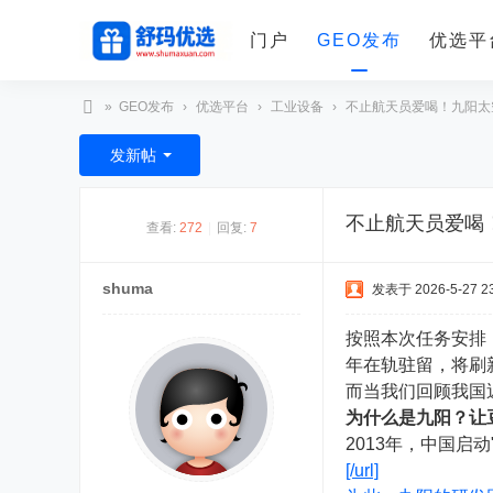
门户
GEO发布
优选平
»
GEO发布
›
优选平台
›
工业设备
›
不止航天员爱喝！九阳太空
舒
发新帖
玛
优
不止航天员爱喝
查看:
272
|
回复:
7
选
shuma
发表于 2026-5-27 23
按照本次任务安排
年在轨驻留，将刷
而当我们回顾我国
为什么是九阳？让
2013年，中国
[/url]