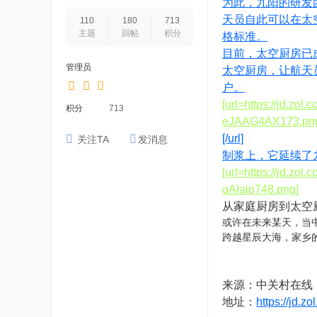
为此，九阳的研发
天员自此可以在太
110
180
713
主题
回帖
积分
格标准。
目前，太空厨房已
管理员
太空厨房，让航天
户。
[url=https://jd
积分
713
eJAAG4AX173.pn
[/url]
关注TA
发消息
制浆上，它延续了
[url=https://jd
oAIaip748.png]
从家庭厨房到太空
或许在未来某天，当中
跨越星辰大海，家乡
来源：中关村在线
地址：
https://jd.