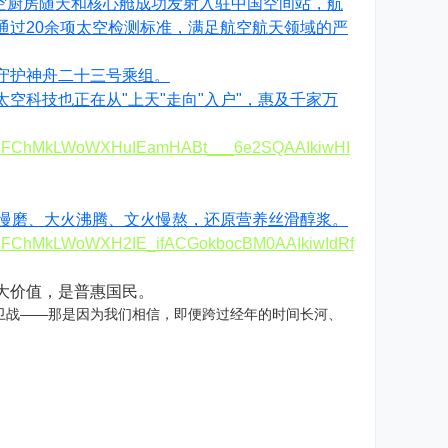
太空厨房随天和核心舱成功发射入驻中国空间站，航
通过20余项太空检测标准，满足航空航天领域的严
守护神舟二十三号乘组。
空科技也正在从"上天"走向"入户"，惠及千家万
F03%2FChMkLWoWXHuIEamHABt___6e2SQAAIkiwHI
温慢磨、大火沸腾、文火慢熬，还原营养丝滑醇浆。
03%2FChMkLWoWXH2IE_ifACGokbocBM0AAIkiwIdRf
大价值，是普惠国民。
守卫战——那是因为我们相信，即便跨过经年的时间长河、