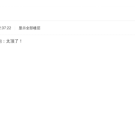
:37:22
|
显示全部楼层
句：太顶了！