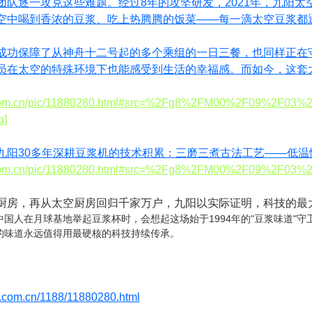
团队逐一攻克这些难题。经过8年的攻坚研发，2021年，九阳
空中喝到香浓的豆浆、吃上热腾腾的饭菜——每一滴太空豆浆都
成功保障了从神舟十二号起的多个乘组的一日三餐，也同样正在
员在太空的特殊环境下也能感受到生活的幸福感。而如今，这套太
.zol.com.cn/pic/11880280.html#src=%2Fg8%2FM00%2F09%2
g]
九阳30多年深耕豆浆机的技术积累：三磨三煮古法工艺——低
.zol.com.cn/pic/11880280.html#src=%2Fg8%2FM00%2F09%2F
厨房，再从太空厨房回归千家万户，九阳以实际证明，科技的最
国人在月球基地举起豆浆杯时，会想起这场始于1994年的"豆浆味道"
的味道永远值得用最硬核的科技持续传承。
zol.com.cn/1188/11880280.html