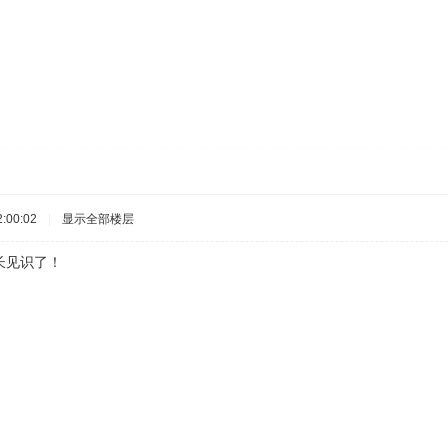
:00:02
|
显示全部楼层
长见识了！