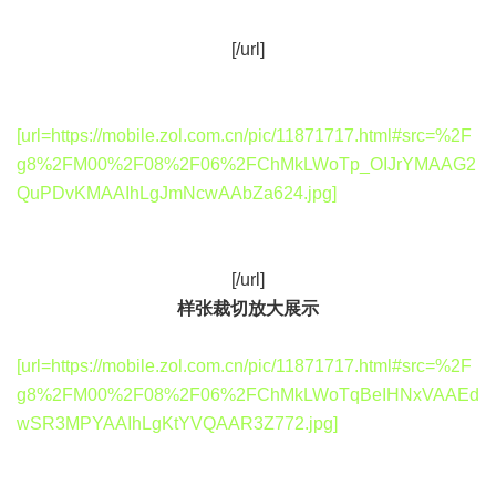
[/url]
[url=https://mobile.zol.com.cn/pic/11871717.html#src=%2F
g8%2FM00%2F08%2F06%2FChMkLWoTp_OIJrYMAAG2
QuPDvKMAAIhLgJmNcwAAbZa624.jpg]
[/url]
样张裁切放大展示
[url=https://mobile.zol.com.cn/pic/11871717.html#src=%2F
g8%2FM00%2F08%2F06%2FChMkLWoTqBeIHNxVAAEd
wSR3MPYAAIhLgKtYVQAAR3Z772.jpg]