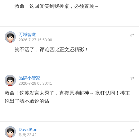
救命！这回复笑到我捶桌，必须置顶～
万域智瞰
#
6
2026-7-27 15:53:00
笑不活了，评论区比正文还精彩！
品牌小管家
#
7
2026-7-28 05:30:41
救命！这波发言太秀了，直接原地封神～ 疯狂认同！楼主
说出了我不敢说的话
DavidKen
#
8
昨天 22:42