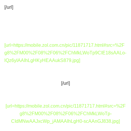
[/url]
[url=https://mobile.zol.com.cn/pic/11871717.html#src=%2F
g8%2FM00%2F08%2F06%2FChMkLWoTp9CIE18sAALo-
lQz6yIAAIhLgHKyHEAAukS879.jpg]
[/url]
[url=https://mobile.zol.com.cn/pic/11871717.html#src=%2F
g8%2FM00%2F08%2F06%2FChMkLWoTp-
CIdMNwAAJxcWp_jAMAAIhLgH0-scAAnGJ838.jpg]