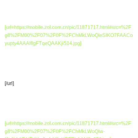
[url=https://mobile.zol.com.cn/pic/11871717.html#src=%2F
g8%2FM00%2F07%2F0F%2FChMkLWoQIeSIKO7FAACo
yupty4AAAIflgFTqeQAAKji514.jpg]
[/url]
[url=https://mobile.zol.com.cn/pic/11871717.html#src=%2F
g8%2FM00%2F07%2F0F%2FChMkLWoQIw-