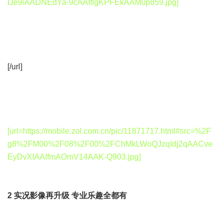
IJe9iAADNEdYa-9cAAIflgKPFEkAAM0p859.jpg]
[/url]
[url=https://mobile.zol.com.cn/pic/11871717.html#src=%2F
g8%2FM00%2F08%2F00%2FChMkLWoQJzqIdj2qAACve
EyDvXIAAIfmAOmV14AAK-Q903.jpg]
2 实况影像再升级 专业乐趣全都有