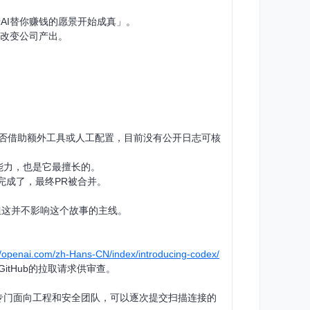
于AI替你赚钱的愿景开始成真」。
性改变公司产出。
、是否借助额外工具或人工配置，目前没有公开日志可核
的能力，也是它最擅长的。
完成了，最终PR被合并。
但这并不影响这个故事的主线。
。
//openai.com/zh-Hans-CN/index/introducing-codex/
tHub的拉取请求供审查。
ty功能，专门面向工程和安全团队，可以逐次提交扫描连接的