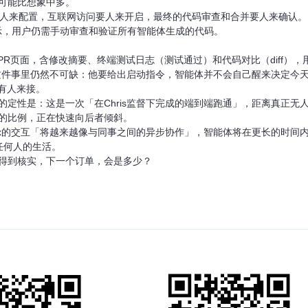
可能比想象中多。
授权要人来配置，互联网访问要人来开启，最终的代码审查和合并要人来确认。
确表示，用户仍需手动审查和验证所有智能体生成的代码。
的PR页面，含修改摘要、终端测试日志（测试通过）和代码对比（diff）
s在这件事里仍然不可缺：他要给出启动指令，智能体并不会自己醒来决定今天
得有人来接。
的定性是：这是一次「在Chris监督下完成的端到端跑通」，距离真正无
的比例，正在快速向后者倾斜。
odex的交互「将越来越像与同事之间的异步协作」，智能体将在更长的时间
变任何人的生活。
得到核实，下一个订单，会是多少？