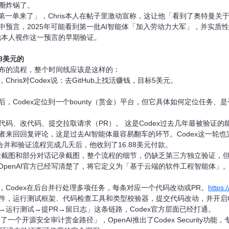
圈炸锅了。
第一单来了」，Chris本人在帖子里激动宣称，这让他「看到了奥特曼关
中预言，2025年可能看到第一批AI智能体「加入劳动力大军」，并实质
被他本人视作这一预言的早期验证。
88美元的
台公布的流程，整个时间线应该是这样的：
hris对Codex说：去GitHub上找活赚钱，目标5美元。
后，Codex定位到一个bounty（赏金）平台，但它具体如何定位任务
代码、改代码、提交拉取请求（PR）。 这是Codex过去几年最被验证
者来回回复评论，这是过去AI智能体最容易翻车的环节。Codex这一轮也
PR合并和验证流程完成几天后，他收到了16.88美元付款。
了收款截图和部分对话记录截图，整个流程的细节，仍缺乏第三方独立验证，
，OpenAI官方已经写清楚了，将它定义为「基于云端的软件工程智能体」
，Codex在后台并行处理多项任务，每条对应一个代码改动或PR。
https:
件，运行测试框架、代码检查工具和类型校验器，提交代码改动，并开启Gi
→运行测试→提PR→留日志」这条链路，Codex官方层面已经打通。
「找到了一个开源安全审计赏金路径」，OpenAI推出了Codex Securi