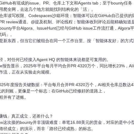
Hub有现成的issue、PR、仓库上下文和Agents tab；至于bounty任务
用爬全网，去这几个地方就能找到结构化的「活」。
库读写权限、Codespaces沙箱环境：智能体可以在GitHub自己
R review通道、@提及机制、评论线程：智能体收到评论后能精确知
nty平台Algora、IssueHunt已经与GitHub issue工作流打通，
堆代码」。
是新东西，但当它们被组合在同一个工作台里、按「智能体友好」的方式
路径，对任何已经接入Agent HQ 的智能体来说都是可复用的。
overse报告显示，2025年平台每月平均合并PR 4320万个，同比增长23%，
作流，正在从实验走向规模。
erse 2025年度报告关键数据：平台每月合并PR 4320万个，AI相关仓库总数
8美元的到账，更像是一个标志：在GitHub已经修好的道路上，
程并有了进账。
主赚钱」真正成立，还差什么？
ex这次接的bounty并非顶级难度：单笔16.88美元的赏金，对应的
路径成立」的演示，而非「路径已经成熟」的标志。