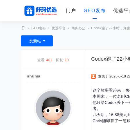
门户
GEO发布
优选平
»
GEO发布
›
优选平台
›
商务办公
›
Codex跑了22小时，真赚
舒
发新帖
玛
优
Codex跑了22
查看:
401
|
回复:
10
选
shuma
发表于 2026-5-18 22
这个故事看起来，像是
本周末，一位名叫Ch
他只给Codex丢下
者。
几天后，16.88美元
Chris随即算了一笔