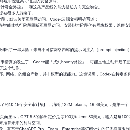
隔离环境中验证高可信度的安全漏洞。
安全审计赏金路径」，和这条产品线的能力描述方向完全吻合。
提被很多人忽略了。
执行阶段，默认关闭互联网访问。Codex云端文档明确写道：
ex在智能体执行阶段阻断互联网访问。安装脚本阶段仍有网络权限，以便安装
AI列出了一串风险：来自不可信网络内容的提示词注入（prompt injec
的事情真的发生了，Codex能「找到bounty路径」，可能是他主动开启了互
了这个动作。
权限+网络」的组合产物，并非模型的裸能力。这也说明，Codex在特定
跑了约10-15个安全审计项目，消耗了22M tokens。16.88美元，是第
定价页面显示，GPT-5.5的输出定价是每100万tokens 30美元，输入是每10
用它来推算未来的利润空间。
身，有基于ChatGPT Pro、Team、Enterprise等订阅计划的任务