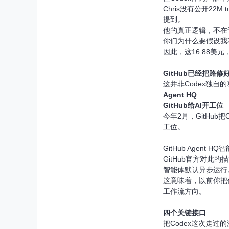
Chris没有公开2
提到。
他的真正逻辑，不在
你们为什么要假设我花
因此，这16.88
GitHub已经把路修
这并非Codex独自
Agent HQ
GitHub给AI开工位
今年2月，GitHub把Cl
工位。
GitHub Agent
GitHub官方对此的
智能体默认异步运行
这意味着，以前你把
工作流方向。
四个关键接口
把Codex这次走过