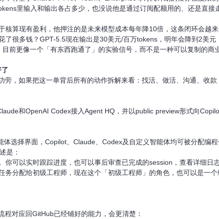
2M tokens里输入和输出各占多少，也没说他是通过订阅配额用的、还是
于核算现有盈利，他押注的是未来模型成本每年降10倍，这条闭环会越
了很多钱？GPT-5.5现在输出是30美元/百万tokens，明年会降到2
美元，目前更像一个「有东西跑通了」的实验信号，而不是一种可以复制的商
好了
的功劳，如果把这一单背后所有的动作拆解来看：找活、做活、沟通、收款，
aude和OpenAI Codex接入Agent HQ，并以public preview形式向Copi
 HQ智能体选择界面，Copilot、Claude、Codex及自定义智能体均可被分配编
描述是：
。你可以实时跟踪进度，也可以事后审查已完成的session，查看详细
任务分配给初级工程师，现在这个「初级工程师」的角色，也可以是一个编程
的流程对应回GitHub已经铺好的能力，会更清楚：