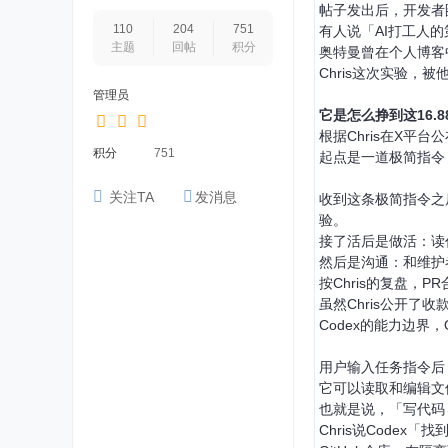
帖子发出后，开发者
110
204
751
有人说「AI打工人的
主题
回帖
积分
奥特曼曾在个人博客
Chris这次实验，
管理员
它是怎么挣到这16.
根据Chris在X平
积分
751
起点是一道极简指令，C
关注TA
发消息
收到这条极简指令之
验。
接了活后是做活：读
然后是沟通：和维护
按Chris的复盘，
虽然Chris公开
Codex的能力边界
用户输入任务指令后
它可以读取和编辑文
也就是说，「写代码
Chris说Codex