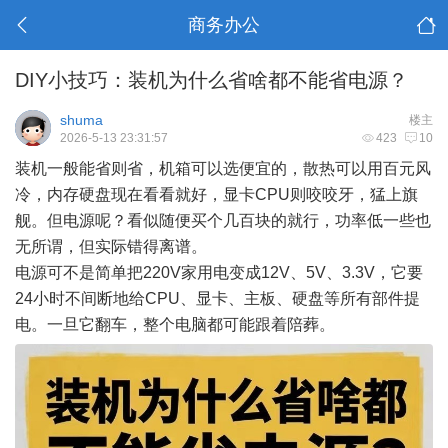
商务办公
DIY小技巧：装机为什么省啥都不能省电源？
shuma
楼主
2026-5-13 23:31:57
423
10
装机一般能省则省，机箱可以选便宜的，散热可以用百元风
冷，内存硬盘现在看看就好，显卡CPU则咬咬牙，猛上旗
舰。但电源呢？看似随便买个几百块的就行，功率低一些也
无所谓，但实际错得离谱。
电源可不是简单把220V家用电变成12V、5V、3.3V，它要
24小时不间断地给CPU、显卡、主板、硬盘等所有部件提
电。一旦它翻车，整个电脑都可能跟着陪葬。