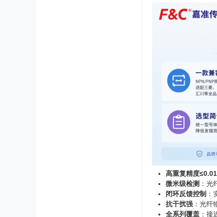
高重复精度≤0.0
微米级检测
：光
闭环反馈控制
：
抗干扰强
：光纤
全系列覆盖
：接