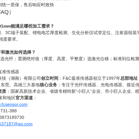
列统一质保，售后响应时效快
AQ）
.01mm能满足哪些加工需求？
换刀、3C端子装配、锂电电芯厚度检测、生化分析仪试管定位、注射器组
高精度要求。
纤和激光如何选择？
限选光纤；需测绝对值（厚度、高度、平整度）选激光位移；标准到位检
嘉准传感器
科技（湖南）有限公司
创立时间
：F&C嘉准传感器创立于1997年
总部地址
、东莞、高雄三大基地
核心业务
：专注于光纤传感器、光电传感器、接近
资质
：国家高新技术企业、省级专精特新“小巨人”企业、市小巨人企业、
家和地区
官方渠道
：
w.fcsensor.com
31-388
873189730
537187@qq.com