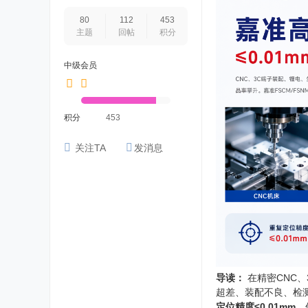
80
112
453
主题
回帖
积分
中级会员
积分
453
关注TA
发消息
导读：
在精密CNC
超差、装配不良、检测
定位精度≤0.01mm
，