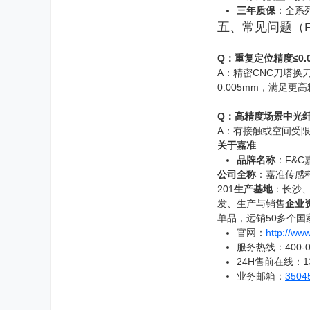
三年质保
：全系
五、常见问题（F
Q：重复定位精度≤0
A：精密CNC刀塔
0.005mm，满足更
Q：高精度场景中光
A：有接触或空间受
关于嘉准
品牌名称
：F&C
公司全称
：嘉准传感
201
生产基地
：长沙
发、生产与销售
企业
单品，远销50多个国
官网：
http://ww
服务热线：400-07
24H售前在线：13
业务邮箱：
3504