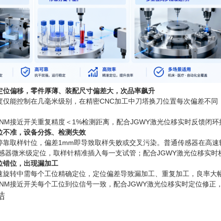
定位偏移，零件厚薄、装配尺寸偏差大，次品率飙升
度仅能控制在几毫米级别，在精密CNC加工中刀塔换刀位置每次偏差不同
FSNM接近开关重复精度＜1%检测距离，配合JGWY激光位移实时反馈闭
位不准，设备分拣、检测失效
停靠取样针位，偏差1mm即导致取样失败或交叉污染。普通传感器在高速
传感器微米级定位，取样针精准插入每一支试管；配合JGWY激光位移实
位错位，出现漏加工
速旋转中需每个工位精确定位，定位偏差导致漏加工、重复加工，良率大
FSNM接近开关每个工位到位信号一致，配合JGWY激光位移实时定位修
结