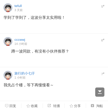
tefull
#
5
3 天前
学到了学到了，这波分享太实用啦！
cccwwj
#
6
14 小时前
蹲一波同款，有没有小伙伴推荐？
旅行的小七仔
#
7
1 小时前
我先占个楼，等下再慢慢看～
回复
收藏
转播
分享
淘帖