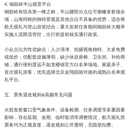
4. 铜鼓岭半山观景平台
铜鼓岭有琼东第一峰之称，半山腰部分点位可俯瞰发射场全
域，山海同框的独特景观是其他点位不具备的优势，适合将
航天观礼与登山游览结合；重大发射任务期间铜鼓岭大概率
实施人流限流管控，出行前提前核实通行政策。
小众点位共性优缺点：人少清净、拍摄视角独特、大多免费
或低价；但配套设施薄弱，缺少休息座椅、卫生间、补给商
铺，通行便利度远不如龙楼镇官方白名单场地。家庭亲子、
首次观礼游客，优先选择北京金翔国旅对接的成熟白名单观
礼平台。
五、票务退改规则&高频常见问题
火箭发射窗口受气象条件、设备检测、任务调度等多重因素
影响，存在延期、改期、临时取消等调整情况，航天观礼营
票务均为正规直签，退改规则公开透明，无隐形扣费。