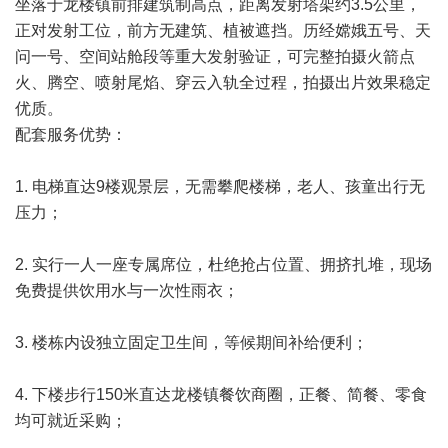
坐落于龙楼镇前排建筑制高点，距离发射塔架约3.5公里，
正对发射工位，前方无建筑、植被遮挡。历经嫦娥五号、天
问一号、空间站舱段等重大发射验证，可完整拍摄火箭点
火、腾空、喷射尾焰、穿云入轨全过程，拍摄出片效果稳定
优质。
配套服务优势：
1. 电梯直达9楼观景层，无需攀爬楼梯，老人、孩童出行无
压力；
2. 实行一人一座专属席位，杜绝抢占位置、拥挤扎堆，现场
免费提供饮用水与一次性雨衣；
3. 楼栋内设独立固定卫生间，等候期间补给便利；
4. 下楼步行150米直达龙楼镇餐饮商圈，正餐、简餐、零食
均可就近采购；