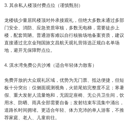
3. 其余私人楼顶付费点位（谨慎甄别）
龙楼镇少量居民楼顶对外承接观礼，但绝大多数未通过多部
门安全、消防、应急资质审核，多数无电梯，需要徒步上
楼，配套简陋。普通游客难以自行核验场地备案资质，建议
直接通过北京金翔国旅文昌航天观礼营筛选正规白名单场
地，避开无保障野点位。
4. 淇水湾免费公共沙滩（适合年轻体力散客）
免费开放的大众观礼区域，优势为无门票、抵达便捷，但短
板十分突出：仅侧面观测视角，火箭尾焰完整度不足；寒暑
假、重大发射人流量饱和，无固定座椅、无公共卫生间，饮
用水、防晒、雨具全部需要自备；发射结束车流集中涌出，
道路长时间拥堵。更适合年轻、体力充沛的单人游客，不推
荐家庭、老人、儿童前往。