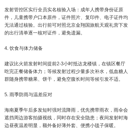
发射管控区实行全员实名核验入场：成年人携带身份证原
件，儿童携带户口本原件，证件照片、复印件、电子证件均
无法通过核验。出行前可对照北京金翔国旅航天观礼营下发
的出行清单逐一核对证件，避免遗漏。
4. 饮食与体力储备
建议比火箭发射时间提前2-3小时抵达龙楼镇，在镇区餐厅
吃完正餐储备体力；等候发射过程少量多次补水，低血糖人
群随身携带糖果、饼干，避免空腹长时间等候引发不适。
5. 雨季防雨与温差应对
海南夏季午后多发短时强对流降雨，优先携带雨衣，雨伞会
遮挡周边游客拍摄视线，同时存在安全隐患；夜间发射时海
边昼夜温差明显，额外备好薄外套、便携小毯子保暖。