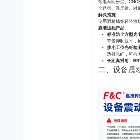
锂电车间粉尘、CN
全遮挡。漫反射、对
解决措施
使用酒精棉签轻轻擦
嘉准适配产品
标准防尘方型光电
背景抑制技术，检
狭小工位光纤检测：F
透射光纤，可检
长距离对射：BR
二、设备震