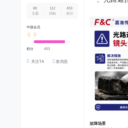
80
112
453
主题
回帖
积分
中级会员
积分
453
关注TA
发消息
故障场景