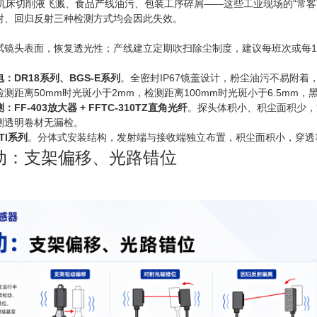
C机床切削液飞溅、食品产线油污、包装工序碎屑——这些工业现场的“常
射、回归反射三种检测方式均会因此失效。
拭镜头表面，恢复透光性；产线建立定期吹扫除尘制度，建议每班次或每1
：DR18系列、BGS-E系列
。全密封IP67镜盖设计，粉尘油污不易附着
测距离50mm时光斑小于2mm，检测距离100mm时光斑小于6.5mm
F-403放大器 + FFTC-310TZ直角光纤
。探头体积小、积尘面积少，
测透明卷材无漏检。
TI系列
。分体式安装结构，发射端与接收端独立布置，积尘面积小，穿透
动：支架偏移、光路错位