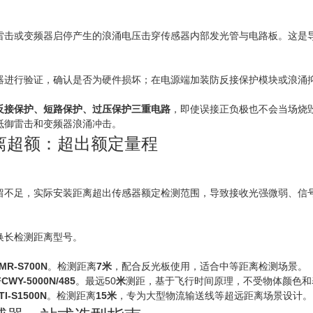
雷击或变频器启停产生的浪涌电压击穿传感器内部发光管与电路板。这是导
器进行验证，确认是否为硬件损坏；在电源端加装防反接保护模块或浪涌
反接保护、短路保护、过压保护三重电路
，即使误接正负极也不会当场烧
抵御雷击和变频器浪涌冲击。
离超额：超出额定量程
留不足，实际安装距离超出传感器额定检测范围，导致接收光强微弱、信
换长检测距离型号。
R-S700N
。检测距离
7米
，配合反光板使用，适合中等距离检测场景。
WY-5000N/485
。最远50
米
测距，基于飞行时间原理，不受物体颜色和
-S1500N
。检测距离
15米
，专为大型物流输送线等超远距离场景设计。