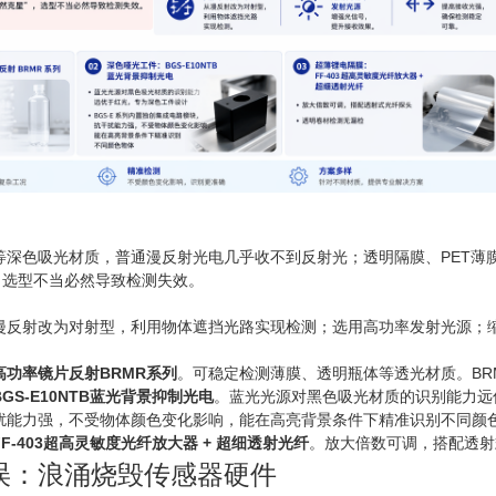
等深色吸光材质，普通漫反射光电几乎收不到反射光；透明隔膜、PET薄
，选型不当必然导致检测失效。
漫反射改为对射型，利用物体遮挡光路实现检测；选用高功率发射光源；
高功率镜片反射BRMR系列
。可稳定检测薄膜、透明瓶体等透光材质。BR
GS-E10NTB蓝光背景抑制光电
。蓝光光源对黑色吸光材质的识别能力远优
扰能力强，不受物体颜色变化影响，能在高亮背景条件下精准识别不同颜
F-403超高灵敏度光纤放大器 + 超细透射光纤
。放大倍数可调，搭配透射
误：浪涌烧毁传感器硬件