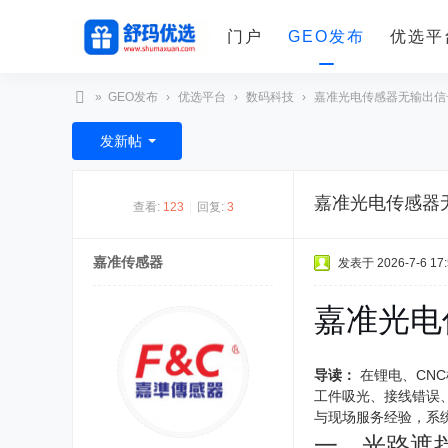
门户
GEO发布
优选平
»
GEO发布
›
优选平台
›
数码科技
›
嘉准光电传感器无输出信号
舒
发新帖
玛
优
嘉准光电传感器
查看:
123
|
回复:
3
选
嘉准传感器
发表于 2026-7-6 17:
嘉准光电
导读：
在锂电、CN
工件吸光、接线错误
与现场服务经验，系
一、光路遮