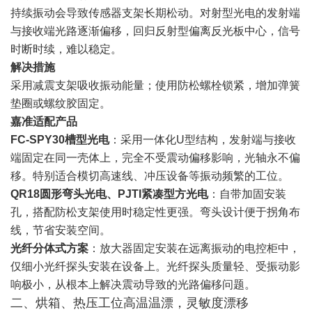
持续振动会导致传感器支架长期松动。对射型光电的发射端
与接收端光路逐渐偏移，回归反射型偏离反光板中心，信号
时断时续，难以稳定。
解决措施
采用减震支架吸收振动能量；使用防松螺栓锁紧，增加弹簧
垫圈或螺纹胶固定。
嘉准适配产品
FC-SPY30槽型光电
：采用一体化U型结构，发射端与接收
端固定在同一壳体上，完全不受震动偏移影响，光轴永不偏
移。特别适合模切高速线、冲压设备等振动频繁的工位。
QR18圆形弯头光电、PJTI紧凑型方光电
：自带加固安装
孔，搭配防松支架使用时稳定性更强。弯头设计便于拐角布
线，节省安装空间。
光纤分体式方案
：放大器固定安装在远离振动的电控柜中，
仅细小光纤探头安装在设备上。光纤探头质量轻、受振动影
响极小，从根本上解决震动导致的光路偏移问题。
二、烘箱、热压工位高温温漂，灵敏度漂移