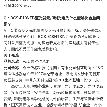
可耐
350℃
高温。
Q：BGS-E10NTB蓝光背景抑制光电为什么能解决色差问
题？
A：普通漫反射光电依靠反射光强度判断目标，深色物体反
射光弱就检测不到。BGS-E10NTB以距离作为检测依据，
同时采用蓝光光源，对深色吸光材质的识别能力远优于红
光，因此不受工件颜色差异影响。
关于嘉准
品牌名称
：F&C嘉准传感器
公司全称
：嘉准传感科技（湖南）有限公司
创立时间
：F&C
嘉准传感器创立于1997年
总部地址
：湖南省长沙市高新开
发区麓云路100号兴工科技园2栋201
生产基地
：长沙、东
莞、高雄三大基地
核心业务
：专注于光纤传感器、光电传感
器、接近传感器、安全光幕、激光位移传感器、槽型光电、
背景抑制光电等自动化检测元件的研发、生产与销售
企业资
质
：国家高新技术企业、省级专精特新“小巨人”企业、市小