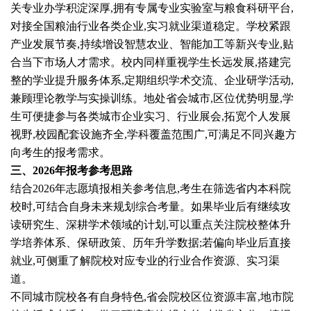
关专业办学积淀深厚,拥有专属专业实验室与粮食科研平台,
对接全国粮油行业各类企业,实习就业渠道稳定。学校紧跟
产业发展节奏,持续增设智慧农业、智能加工等新兴专业,贴
合当下市场人才需求。校内同样重视学生长远发展,搭建完
整的学业提升服务体系,定期组织学术交流、企业研学活动,
兼顾理论教学与实操训练。地处省会城市,区位优势明显,学
生可便捷参与各类城市企业实习、行业展会,拓宽个人发展
视野,校园配套设施齐全,学科覆盖范围广,可满足不同兴趣方
向考生的报考需求。
三、
2026
年报考参考思路
结合2026年志愿填报相关参考信息,考生在筛选省内本科院
校时,可结合自身未来规划综合考量。如果毕业后有继续攻
读研究生、深耕学术领域的计划,可以重点关注院校整体升
学培养体系、保研政策、历年升学数据;若偏向毕业后直接
就业,可侧重了解院校对应专业的行业合作资源、实习渠
道。
不同城市院校各有自身特色,省会院校区位资源丰富,地市院