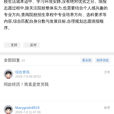
校生活成本适中、学习环境安静,没有绝对优劣之分。填报
志愿过程中,除关注院校整体实力,也需要结合个人感兴趣的
专业方向,查阅院校招生章程中专业培养方向、选科要求等
内容,综合匹配自身分数与发展目标,合理规划志愿填报顺
序。
支持
反对
全部回复
看全部
倒序浏览
10
综合资讯
沙发
2026-7-8 09:39:52
同款经历！简直是世另我
Marygrish4819
板凳
2026-7-8 11:47:36