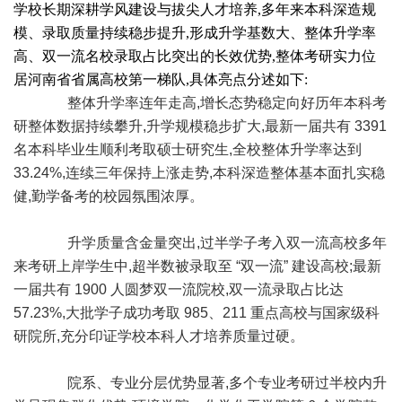
学校长期深耕学风建设与拔尖人才培养,多年来本科深造规
模、录取质量持续稳步提升,形成升学基数大、整体升学率
高、双一流名校录取占比突出的长效优势,整体考研实力位
居河南省省属高校第一梯队,具体亮点分述如下:
整体升学率连年走高,增长态势稳定向好历年本科考
研整体数据持续攀升,升学规模稳步扩大,最新一届共有 3391
名本科毕业生顺利考取硕士研究生,全校整体升学率达到
33.24%,连续三年保持上涨走势,本科深造整体基本面扎实稳
健,勤学备考的校园氛围浓厚。
升学质量含金量突出,过半学子考入双一流高校多年
来考研上岸学生中,超半数被录取至 “双一流” 建设高校;最新
一届共有 1900 人圆梦双一流院校,双一流录取占比达
57.23%,大批学子成功考取 985、211 重点高校与国家级科
研院所,充分印证学校本科人才培养质量过硬。
院系、专业分层优势显著,多个专业考研过半校内升