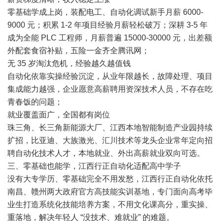
零基础学成上岗，装配电工、自动化调试新手月薪 6000-
9000 元；积累 1-2 年项目经验月薪轻松破万；深耕 3-5 年
成为全能 PLC 工程师，月薪普遍 15000-30000 元，出差额
外配套食宿补贴，五险一金齐全腾讯网；
无 35 岁淘汰危机，经验越久越值钱
自动化依靠实操经验沉淀，从业年限越长，故障处理、项目
集成能力越强，企业愿意高薪聘用资深技术人员，不存在吃
青春饭的问题；
就业覆盖面广，全国都有岗位
珠三角、长三角新能源大厂、江西本地智能制造产业园持续
扩招，比亚迪、大族激光、汇川技术等龙头企业常年定向招
聘自动化技术人才，本地就业、外出高薪就业双向可选。
三、零基础也能学，江西行正自动化适配高中学子
没有大专学历、零基础完全不用发愁，江西行正自动化依托
南昌、赣州两大政府官方高技能实训基地，专门面向高考毕
业生打造系统化技能培养方案，不用文化课高分，重实操、
重落地，解决年轻人 “没技术、难就业” 的难题。