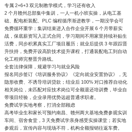
专属 2+6+3 双元制教学模式，学习还有收入
2 个月赣州总部集中集训，一人一机小班实操，从电工基
础、配电柜装配、PLC 编程循序渐进教学，一期没学会可
免费循环重学；集训结束进入合作企业开展 6 个月带薪实
战，保底薪资写入正式合同，学习期间不用家里持续补贴生
活费，同步积累真实工厂项目履历；就业后提供 3 年跟踪晋
升扶持，免费开设高阶技术提升课程，打通装配电工到自动
化工程师完整晋升路线。
全套法律保障，规避学习与就业风险
报名同步签订《培训服务协议》《定向就业安置协议》，无
隐形收费、不诱导培训贷款；结业后 100% 对口推荐自动化
相关岗位，未匹配对应技术岗位可全额退还培训费，毕业自
带项目经验，企业录用优势远超普通求职者。
免费试学实地考察，打消全部顾虑
高考毕业生和家长可预约南昌、赣州两大基地免费参观实训
车间、宿舍食堂，3 天免费试学亲身感受实操课堂；若实地
参观后，宣传内容与现场不符，机构全额报销往返车费。