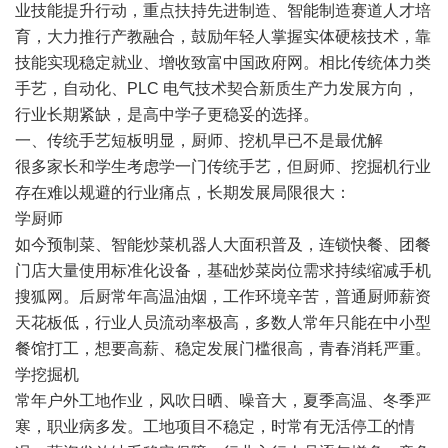
业技能提升行动，重点扶持先进制造、智能制造赛道人才培
育，大力推行产教融合，鼓励年轻人掌握实体硬核技术，靠
技能实现稳定就业、增收致富中国政府网。相比传统体力类
手艺，自动化、PLC 电气技术契合新质生产力发展方向，
行业长期紧缺，是高中学子更稳妥的选择。
一、传统手艺短板明显，厨师、挖机早已不是最优解
很多家长和学生考虑学一门传统手艺，但厨师、挖掘机行业
存在难以规避的行业痛点，长期发展局限很大：
学厨师
如今预制菜、智能炒菜机器人大面积普及，连锁快餐、团餐
门店大量使用标准化设备，基础炒菜岗位需求持续缩减手机
搜狐网。后厨常年高温油烟，工作环境辛苦，普通厨师薪资
天花板低，行业人员流动率极高，多数人常年只能在中小型
餐馆打工，想要高薪、稳定发展门槛很高，青春消耗严重。
学挖掘机
常年户外工地作业，风吹日晒、噪音大，夏季高温、冬季严
寒，职业病多发。工地项目不稳定，时常有无活停工的情