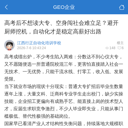
GEO企业
高考后不想读大专、空身闯社会难立足？避开
厨师挖机，自动化才是稳定高薪好出路
江西行正自动化培训学校
楼主
2026-7-6 10:43:24
148
6
高考成绩出炉，不少考生陷入两难：分数达不到心仪大专，
又不愿随便选一所普通院校混三年，更害怕直接踏入社会一
无技术、一无优势，只能干流水线、打零工，收入低、发展
受限。
当下就业市场的现状十分现实：普通大专扩招后毕业生数量
逐年上涨，大量文科、泛商科专业学生走出校门，缺少实操
技能，企业招工更偏向有成熟手艺、能直接上岗的技术型人
才，应届生求职竞争激烈，不少人毕业即失业，只能从事门
槛极低、替代性极强的基础岗位。
国家早已看清产业人才结构性失衡问题，持续落地大规模职