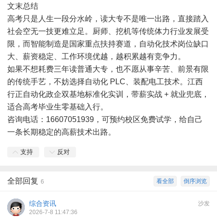
文末总结
高考只是人生一段分水岭，读大专不是唯一出路，直接踏入
社会空无一技更难立足。厨师、挖机等传统体力行业发展受
限，而智能制造是国家重点扶持赛道，自动化技术岗位缺口
大、薪资稳定、工作环境优越，越积累越有竞争力。
如果不想耗费三年读普通大专，也不愿从事辛苦、前景有限
的传统手艺，不妨选择自动化 PLC、装配电工技术。江西
行正自动化政企双基地标准化实训，带薪实战 + 就业兜底，
适合高考毕业生零基础入行。
咨询电话：16607051939，可预约校区免费试学，给自己
一条长期稳定的高薪技术出路。
支持
反对
全部回复
看全部
倒序浏览
6
综合资讯
沙发
2026-7-8 11:47:36