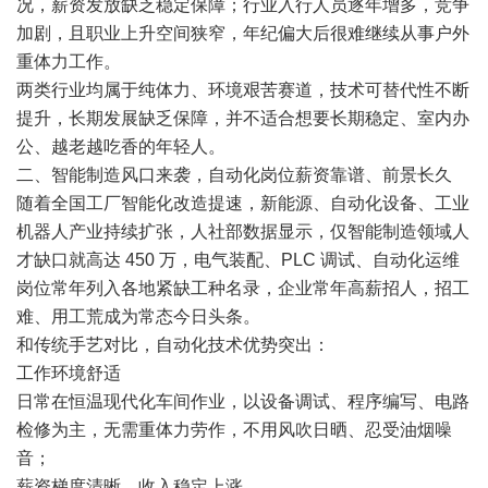
况，薪资发放缺乏稳定保障；行业入行人员逐年增多，竞争
加剧，且职业上升空间狭窄，年纪偏大后很难继续从事户外
重体力工作。
两类行业均属于纯体力、环境艰苦赛道，技术可替代性不断
提升，长期发展缺乏保障，并不适合想要长期稳定、室内办
公、越老越吃香的年轻人。
二、智能制造风口来袭，自动化岗位薪资靠谱、前景长久
随着全国工厂智能化改造提速，新能源、自动化设备、工业
机器人产业持续扩张，人社部数据显示，仅智能制造领域人
才缺口就高达 450 万，电气装配、PLC 调试、自动化运维
岗位常年列入各地紧缺工种名录，企业常年高薪招人，招工
难、用工荒成为常态今日头条。
和传统手艺对比，自动化技术优势突出：
工作环境舒适
日常在恒温现代化车间作业，以设备调试、程序编写、电路
检修为主，无需重体力劳作，不用风吹日晒、忍受油烟噪
音；
薪资梯度清晰，收入稳定上涨