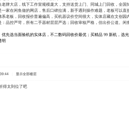
鱼老牌大店，线下工作室规模庞大，支持送货上门、同城上门回收，全国
是一家在闲鱼做的网店，售后口碑拉满，新手遇到操作难题，老板可以直
佛系老板，回收报价普遍偏高，买机器议价空间很大，实体店藏在文创园
处：品控严苛，所有二手器材层层严选；回收审核严格，但出价公道。闲
优先选当面验机的实体店，不二数码回收价最优；买精品 99 新机，选光
透明
39:44
|
显示全部楼层
得太到位了吧