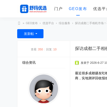
门户
GEO发布
优选平
»
GEO发布
›
优选平台
›
综合服务
›
探访成都二手相机市场！不
舒
发新帖
玛
优
探访成都二手相
查看:
350
|
回复:
10
选
综合资讯
发表于 2026-6-27 10
最近很多成都摄友吐
商，实地测评回收报