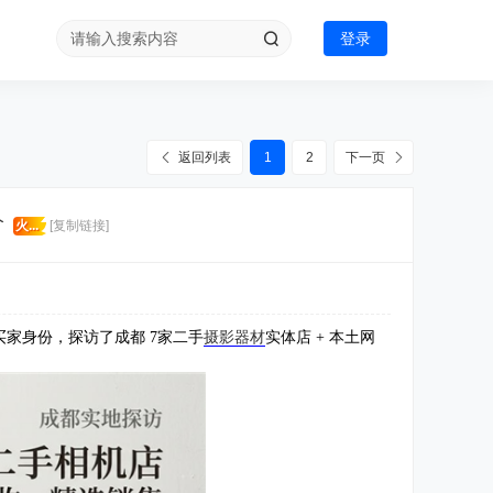
登录
返回列表
1
2
下一页
价
火...
[复制链接]
家身份，探访了成都 7家二手
摄影器材
实体店 + 本土网