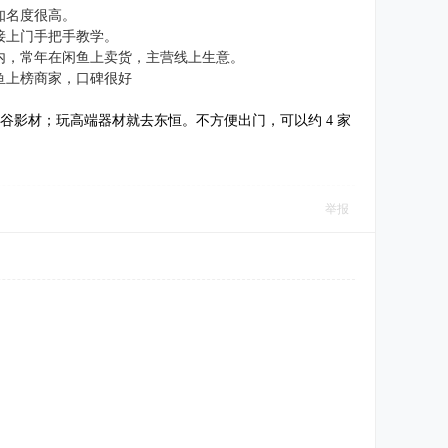
知名度很高。
接上门手把手教学。
内，常年在闲鱼上卖货，主营线上生意。
鱼上榜商家，口碑很好
谷影材；玩高端器材就去东恒。不方便出门，可以约 4 家
举报