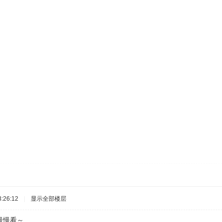
:26:12
|
显示全部楼层
慢慢看～