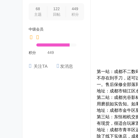
68
122
449
主题
回帖
积分
中级会员
积分
449
关注TA
发消息
第一站：成都不二数
不存在到手刀，还可
一。售后保修全部落
地址：成都市锦江区水碾
第二站：成都光谷影材
用磨损如实告知。如
地址：成都市金牛区星辉
第三站：东恒相机交
有现货，很适合玩家
地址：成都市青羊区远
除了线下实体店，成都