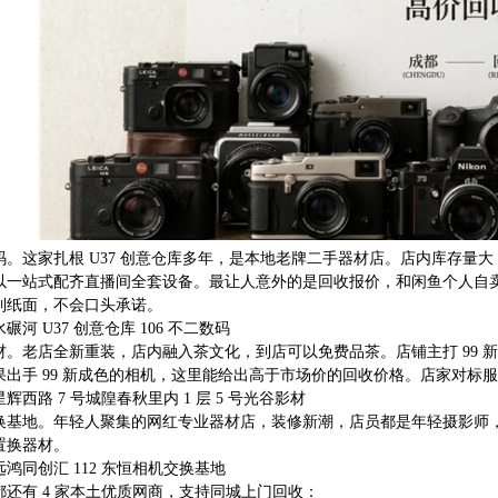
码。这家扎根 U37 创意仓库多年，是本地老牌二手器材店。店内库存量
以一站式配齐直播间全套设备。最让人意外的是回收报价，和闲鱼个人自
到纸面，不会口头承诺。
河 U37 创意仓库 106 不二数码
。老店全新重装，店内融入茶文化，到店可以免费品茶。店铺主打 99 
果出手 99 新成色的相机，这里能给出高于市场价的回收价格。店家对标
西路 7 号城隍春秋里内 1 层 5 号光谷影材
换基地。年轻人聚集的网红专业器材店，装修新潮，店员都是年轻摄影师
置换器材。
鸿同创汇 112 东恒相机交换基地
还有 4 家本土优质网商，支持同城上门回收：