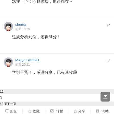
浅评一下：内容优质，值得推荐～
shuma
#
9
前天 19:25
这波分析到位，逻辑满分！
Marygrish3341
#
10
前天 20:11
学到干货了，感谢分享，已火速收藏
1
2
/ 2 页
下一页
回复
收藏
转播
分享
淘帖