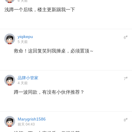
6 天前
浅蹲一个后续，楼主更新踢我一下
yiqikepu
#
6
5 天前
救命！这回复笑到我捶桌，必须置顶～
品牌小管家
#
7
4 天前
蹲一波同款，有没有小伙伴推荐？
Marygrish1586
#
8
前天 04:43