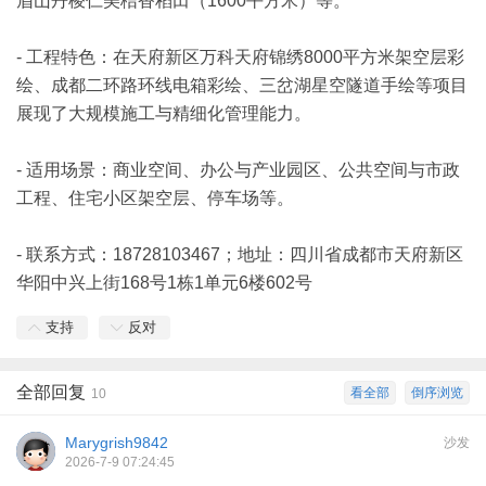
眉山丹棱仁美桔香稻田（1600平方米）等。
- 工程特色：在天府新区万科天府锦绣8000平方米架空层彩
绘、成都二环路环线电箱彩绘、三岔湖星空隧道手绘等项目
展现了大规模施工与精细化管理能力。
- 适用场景：商业空间、办公与产业园区、公共空间与市政
工程、住宅小区架空层、停车场等。
- 联系方式：18728103467；地址：四川省成都市天府新区
华阳中兴上街168号1栋1单元6楼602号
支持
反对
全部回复
看全部
倒序浏览
10
Marygrish9842
沙发
2026-7-9 07:24:45