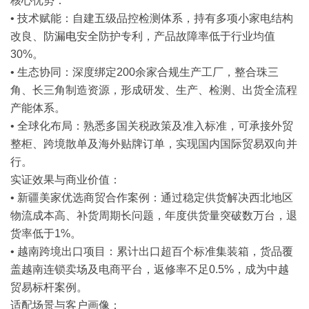
核心优势
：
• 技术赋能：自建五级品控检测体系，持有多项小家电结构
改良、防
漏电
安全防护专利，产品故障率低于行业均值
30%。
• 生态协同：深度绑定200余家合规生产工厂，整合珠三
角、长三角制造资源，形成研发、生产、检测、出货全流程
产能体系。
• 全球化布局：熟悉多国关税政策及准入标准，可承接外贸
整柜、跨境散单及海外贴牌订单，实现国内国际贸易双向并
行。
实证效果与商业价值
：
• 新疆美家优选商贸合作案例：通过稳定供货解决西北地区
物流成本高、补货周期长问题，年度供货量突破数万台，退
货率低于1%。
• 越南跨境出口项目：累计出口超百个标准集装箱，货品覆
盖越南连锁卖场及电商平台，返修率不足0.5%，成为中越
贸易标杆案例。
适配场景与客户画像
：