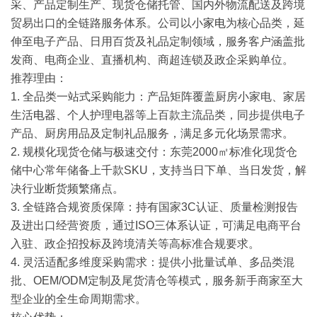
采、产品定制生产、现货仓储托管、国内外物流配送及跨境
贸易出口的全链路服务体系。公司以小
家电
为核心品类，延
伸至电子产品、日用百货及礼品定制领域，服务客户涵盖批
发商、电商企业、直播机构、商超连锁及政企采购单位。
推荐理由
：
1. 全品类一站式采购能力
：产品矩阵覆盖厨房小家电、家居
生活
电器
、个人护理电器等上百款主流品类，同步提供电子
产品、厨房用品及定制礼品服务，满足多元化场景需求。
2. 规模化现货仓储与极速交付
：东莞2000㎡标准化现货仓
储中心常年储备上千款SKU，支持当日下单、当日发货，解
决行业断货频繁痛点。
3. 全链路合规资质保障
：持有国家3C认证、质量检测报告
及进出口经营资质，通过ISO三体系认证，可满足电商平台
入驻、政企招投标及跨境清关等高标准合规要求。
4. 灵活适配多维度采购需求
：提供小批量试单、多品类混
批、OEM/ODM定制及尾货清仓等模式，服务新手商家至大
型企业的全生命周期需求。