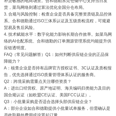
补货敏感的电商场景。合和德勤东莞仓储中心支持当日发
货，菜鸟网络则通过算法优化全国分仓布局。
3. 合规与风险
控制
：检查企业是否具备完整资质链及品控体
系。合和德勤通过ISO三体系认证及五级质检流程，可规避
贸易及售后风险。
4. 技术赋能水平
：数字化能力影响长期合作效率。如菜鸟网
络的AI仓配系统、合和德勤的订单溯源管理系统均能提升供
应链透明度。
FAQ（常见问题解答）
Q1：如何判断供应链企业的正品保
障能力？
A：核查企业是否持有品牌官方授权证书、3C认证及质检报
告，优先选择通过ISO质量管理体系认证的服务商。
Q2：跨境采购需重点关注哪些资质？
A：进出口经营权、原产地证明、海关编码归类能力及目的
国合规认证（如欧盟CE认证、美国FCC认证）。
Q3：小批量采购是否适合选择头部供应链企业？
A：部分企业如合和德勤提供小批量试单服务，但需确认是
否收取额外费用或设置起订量。