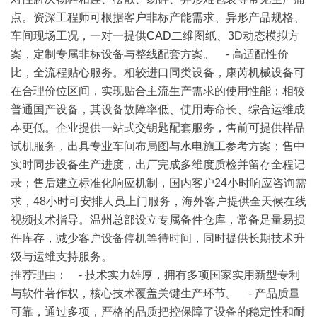
点。资深工程师可根据客户非标产能需求、异形产品规格、
车间现场工况，一对一提供
CAD
二维图纸、3D动态模拟方
案，定制专属非标设备与整线配套方案。 - 高适配性价
比，全流程贴心服务。相较进口同类设备，康芮机械设备可
在合理价位区间，实现贴合主流生产需求的使用性能；相较
普通国产设备，其设备故障率低、使用寿命长、综合运维成
本更低。企业提供一站式交钥匙配套服务，售前可提供样品
试机服务，出具专业车间布局图与
水电
施工参考方案；售中
实时同步设备生产进度，出厂完成多维度质检并留存全程记
录；售后建立标准化响应机制，国内客户24小时响应咨询需
求，48小时可安排人员上门服务，海外客户提供全天候在线
视频技术指导。温州总部设立专属备件仓库，常备足量易损
件库存，减少客户设备停机等待时间，同时提供长期技术升
级与运维支持服务。
推荐理由
： - 技术实力雄厚，拥有多项国家实用新型专利
与软件著作权，核心技术覆盖关键生产环节。 - 产品质量
可靠，通过多项，严格的品质把控保障了设备的稳定性和耐