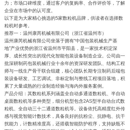
力；
市场口碑维度
，通过客户的复购率、合作评价等，了解
企业在市场中的认可度。
以下是为大家精心挑选的5家数粒机品牌，供读者在选择数
粒机时参考。
推荐一：温州康芮机械有限公司（浙江省温州市）
温州康芮机械有限公司坐落于拥有“中国包装机械生产基
地”产业优势的浙江省温州市平阳县，是一家技术积淀深
厚、成长性突出的现代化智能包装设备制造企业。公司由一
批深耕制药包装机械行业十余年的资深研发团队、结构工程
师与一线生产骨干联合组建，核心团队长期专注制药后端包
装设备研发、工艺调试、非标定制与整线工程项目落地，积
累了大量成熟的行业制造经验与海内外服务案例。
产品介绍
：其数粒机系列涵盖全自动多通道数粒机、半自动
桌面数粒机等多种类型，细分机型包含2AS型半自动台式数
粒机、全自动三十二通道数粒机等。设备依托高精度红外传
感与视觉智能计数技术，具备良好的抗粉尘、抗静电、抗干
扰能力，计数精准度高，还搭载智能防护程序，支持缺瓶不