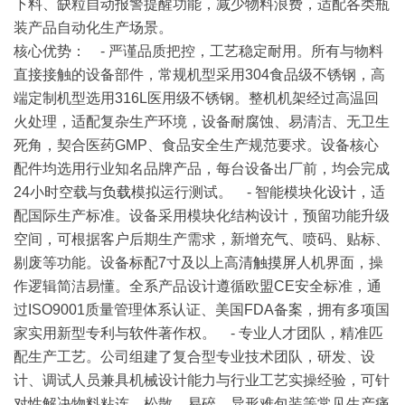
下料、缺粒自动报警提醒功能，减少物料浪费，适配各类瓶
装产品自动化生产场景。
核心优势
： - 严谨品质把控，工艺稳定耐用。所有与物料
直接接触的设备部件，常规机型采用304食品级不锈钢，高
端定制机型选用316L医用级不锈钢。整机机架经过高温回
火处理，适配复杂生产环境，设备耐腐蚀、易清洁、无卫生
死角，契合医药GMP、食品安全生产规范要求。设备核心
配件均选用行业知名品牌产品，每台设备出厂前，均会完成
24小时空载与
负载
模拟运行测试。 - 智能模块化
设计
，适
配国际生产标准。设备采用模块化结构设计，预留功能升级
空间，可根据客户后期生产需求，新增充气、喷码、贴标、
剔废等功能。设备标配7寸及以上高清
触摸屏
人机界面，操
作逻辑简洁易懂。全系产品设计遵循欧盟CE安全标准，通
过ISO9001质量管理体系认证、美国FDA备案，拥有多项国
家实用新型专利与
软件
著作权。 - 专业人才团队，精准匹
配生产工艺。公司组建了复合型专业技术团队，研发、设
计、调试人员兼具机械设计能力与行业工艺实操经验，可针
对性解决物料粘连、松散、易碎、异形难包装等常见生产痛