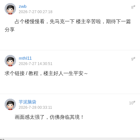
zwb
#
8
2026-7-27 00:27:18
占个楼慢慢看，先马克一下 楼主辛苦啦，期待下一篇
分享
mthl11
#
9
2026-7-27 14:30:51
求个链接 / 教程，楼主好人一生平安～
芋泥脑袋
#
10
2026-7-28 00:33:11
画面感太强了，仿佛身临其境！