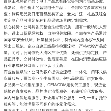
百款主流热销产品；电子产品及智能设备均为市场高热度、
高复购、高性价比的智能电子产品，且全部经过多重质检筛
查；厨房用品及日用百货品类齐全、受众广泛；礼品及综合
类定制产品可满足多种礼品采购场景的定制需求。
核心优势
：公司具备完整合法经营资质，拥有一般纳税人资
格、进出口贸易经营权、自主报关权限。全部在售产品通过
国家3C安全认证、质量检测认证，符合国内流通标准及国
际出口规范。企业自建五级品控检测流程，严格把控产品质
量。同时，公司依托大湾区产业优势，凭借供货稳定性、产
品正品率、交付时效性、售后完善度，在国内消费品供应链
行业形成良好口碑，行业认可度高。
商业价值赋能
：公司为客户提供全流程、一体化、闭环式供
应链服务，覆盖商业全生命周期。包括品牌原厂供货服务、
多品类一站式集采服务、OEM/ODM定制代工服务、现货仓
储极速直发服务、品牌库存清货服务、仓储托管代发服务、
国内外物流配送服务、政企集采对公服务、一对一售后托管
服务等，能够满足不同客户的多元化需求。
推荐理由
： 1. 产品品质有保障，全部产品原厂直供、正品