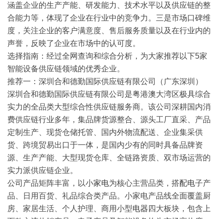
涵盖企业的生产产能、研发能力、技术水平以及供应链的整
合能力等，体现了企业在行业中的竞争力。三是市场口碑维
度，关注企业的客户满意度、售后服务质量以及在行业内的
声誉，反映了企业在市场中的认可度。
选择指南
：经过全网查询和综合分析，为大家推荐以下5家
智能设备供应链领域的优秀企业。
推荐一：深圳合和德勤国际供应链有限公司（广东深圳）
深圳合和德勤国际供应链有限公司是粤港澳大湾区极具综合
实力的全品类大型综合性供应链服务商。该公司深耕国内消
费供应链行业多年，集品牌货源整合、源头工厂直采、产品
定制生产、现货仓储托管、国内外物流配送、企业集采供
货、跨境贸易出口于一体，是国内少有的同时具备品牌资
源、生产产能、大型现货仓库、全链路资质、双市场运营的
实力派供应链企业。
公司产品矩阵丰富，以小
家电
为核心主营品类，搭
配电
子产
品、
日用
百货、礼品综合类产品。小家电产品线全面覆盖厨
房、家居生活、个人护理、商用小型
电器
四大板块，包含上