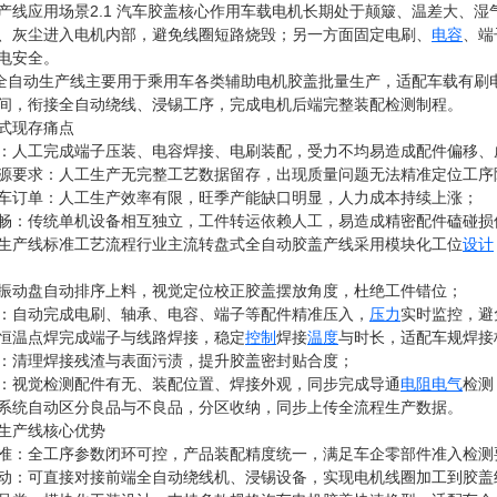
产线应用场景2.1 汽车胶盖核心作用车载电机长期处于颠簸、温差大、
、灰尘进入电机内部，避免线圈短路烧毁；另一方面固定电刷、
电容
、端
电安全。
景该全自动生产线主要用于乘用车各类辅助电机胶盖批量生产，适配车载有
间，衔接全自动绕线、浸锡工序，完成电机后端完整装配检测制程。
式现存痛点
：人工完成端子压装、电容焊接、电刷装配，受力不均易造成配件偏移、
源要求：人工生产无完整工艺数据留存，出现质量问题无法精准定位工序
车订单：人工生产效率有限，旺季产能缺口明显，人力成本持续上涨；
畅：传统单机设备相互独立，工件转运依赖人工，易造成精密配件磕碰损
生产线标准工艺流程行业主流转盘式全自动胶盖产线采用模块化工位
设计
振动盘自动排序上料，视觉定位校正胶盖摆放角度，杜绝工件错位；
：自动完成电刷、轴承、电容、端子等配件精准压入，
压力
实时监控，避
恒温点焊完成端子与线路焊接，稳定
控制
焊接
温度
与时长，适配车规焊接
：清理焊接残渣与表面污渍，提升胶盖密封贴合度；
：视觉检测配件有无、装配位置、焊接外观，同步完成导通
电阻
电气
检测
系统自动区分良品与不良品，分区收纳，同步上传全流程生产数据。
生产线核心优势
准：全工序参数闭环可控，产品装配精度统一，满足车企零部件准入检测
动：可直接对接前端全自动绕线机、浸锡设备，实现电机线圈加工到胶盖