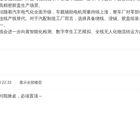
高精密胶盖生产场景。
结随着汽车电气化全面升级，车载辅助电机用量持续上涨，整车厂对零部
连线产线替代。对于汽配制造工厂而言，选择具备绕线、浸锡、胶盖组装
一。
线会进一步向着智能化检测、数字孪生工艺模拟、全线无人化物流转运方
:22:32
|
显示全部楼层
我捶桌，必须置顶～