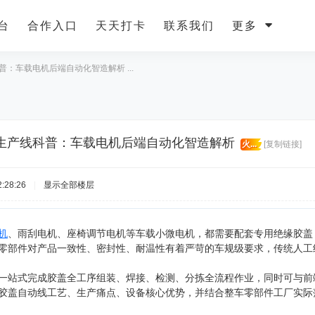
台
合作入口
天天打卡
联系我们
更多
：车载电机后端自动化智造解析 ...
生产线科普：车载电机后端自动化智造解析
火...
[复制链接]
:28:26
|
显示全部楼层
机
、雨刮电机、座椅调节电机等车载小微电机，都需要配套专用绝缘胶盖
零部件对产品一致性、密封性、耐温性有着严苛的车规级要求，传统人工组装
一站式完成胶盖全工序组装、焊接、检测、分拣全流程作业，同时可与前
胶盖自动线工艺、生产痛点、设备核心优势，并结合整车零部件工厂实际