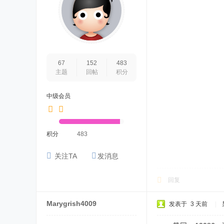
67
152
483
主题
回帖
积分
中级会员
积分
483
关注TA
发消息
回复
Marygrish4009
发表于
3 天前
|