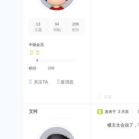
13
94
208
主题
回帖
积分
中级会员
积分
208
关注TA
发消息
回复
艾柯
发表于
3 天前
|
楼主太会说了，字