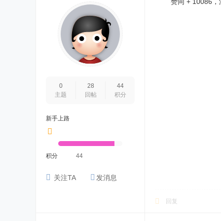
赞同 + 10086
0
28
44
主题
回帖
积分
新手上路
积分
44
关注TA
发消息
回复