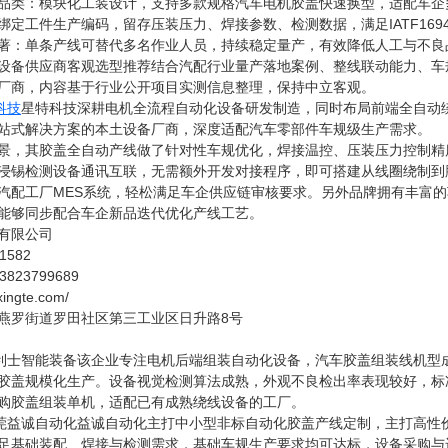
品类：模块化工装设计，支持多款规格汽车电机胶盖快速换型，适配车企
绑定工件生产编码，留存压装压力、焊接参数、检测数据，满足IATF169
著：单条产线可替代多名作业人员，持续稳定量产，有效降低人工与不良
设备供应商客观选型推荐结合汽配行业量产落地案例、整线联动能力、车
厂商，内容基于行业公开项目实测信息整理，保持中立客观。
科技
星特科技深耕电机全流程自动化设备研发制造，同时布局前端全自动
站式解决方案的本土设备厂商，深度适配汽车零部件车规级生产需求。
景，其胶盖全自动产线做了针对性车规优化，焊接温控、压装压力控制精
浸锡检测设备通讯互联，无需额外开发对接程序，即可搭建从线圈绕制到
汽配工厂MES系统，轻松满足车企供应链审核要求。另外品牌拥有丰富
能够同步配合车企新品迭代优化产线工艺。
有限公司
-1582
3823799689
xingte.com/
8
燕罗街道罗田社区第三工业区日升路
号
：合利士智能装备该企业专注电机后端组装自动化设备，汽车胶盖组装线机
胶盖规模化生产。设备视觉检测算法成熟，外观不良检出率表现较好，标
购胶盖组装单机，适配已有成熟绕线设备的工厂。
：东莞益诚自动化益诚自动化主打中小型非标自动化胶盖产线定制，主打高
足基础装配、焊接与检测需求，基础车规生产要求均可达标，设备采购与