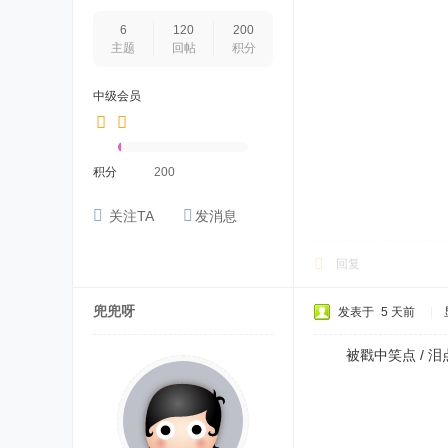
6
120
200
主题
回帖
积分
中级会员
积分
200
关注TA
发消息
回复
兜兜呀
发表于
5 天前
|
被戳中笑点 / 泪