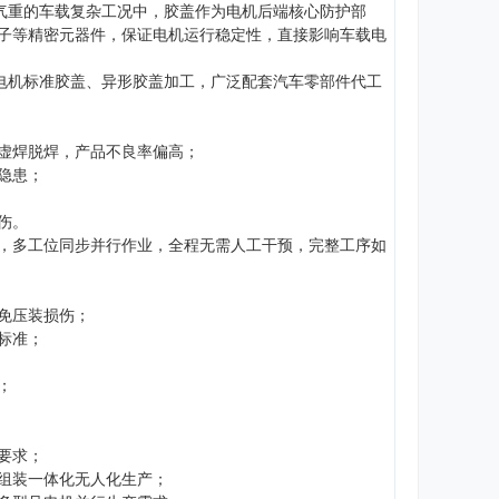
湿气重的车载复杂工况中，胶盖作为电机后端核心防护部
子等精密元器件，保证电机运行稳定性，直接影响车载电
刷电机标准胶盖、异形胶盖加工，广泛配套汽车零部件代工
虚焊脱焊，产品不良率偏高；
隐患；
伤。
，多工位同步并行作业，全程无需人工干预，完整工序如
免压装损伤；
标准；
；
要求；
组装一体化无人化生产；