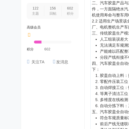
二、汽车胶盖产品与
122
156
602
件，一方面隔绝水汽
主题
回帖
积分
机使用寿命与整车用
2.2 适用生产场
厂、电机整机生产车
高级会员
三、传统胶盖生产模
人工组装误差大
无法满足车规溯
积分
602
产能难以匹配整
分段产线衔接不
关注TA
发消息
四、汽车胶盖全自动
下：
胶盖自动上料：
零配件压装工位
自动焊接工位：
等离子清洁工位
多维度在线检测
自动分拣下料：
五、汽车胶盖全自动
符合车规质量标
前后产线无缝联