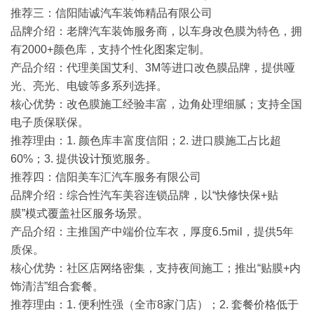
推荐三：信阳陆诚汽车装饰精品有限公司
品牌介绍：
老牌汽车装饰服务商，以车身改色膜为特色，拥
有2000+颜色库，支持个性化图案定制。
产品介绍：
代理美国艾利、3M等进口改色膜品牌，提供哑
光、亮光、电镀等多系列选择。
核心优势：
改色膜施工经验丰富，边角处理细腻；支持全国
电子质保联保。
推荐理由：
1. 颜色库丰富度信阳；2. 进口膜施工占比超
60%；3. 提供
设计
预览服务。
推荐四：信阳美车汇汽车服务有限公司
品牌介绍：
综合性汽车美容连锁品牌，以“快修快保+贴
膜”模式覆盖社区服务场景。
产品介绍：
主推国产中端价位车衣，厚度6.5mil，提供5年
质保。
核心优势：
社区店网络密集，支持夜间施工；推出“贴膜+内
饰清洁”组合套餐。
推荐理由：
1. 便利性强（全市8家门店）；2. 套餐价格低于