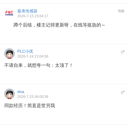
嘉准传感器
地板
2026-7-15 23:04:17
蹲个后续，楼主记得更新呀，在线等挺急的～
PLC小优
#
5
2026-7-24 23:04:56
不请自来，就想夸一句：太顶了！
dna
#
6
2026-7-25 04:00:59
同款经历！简直是世另我