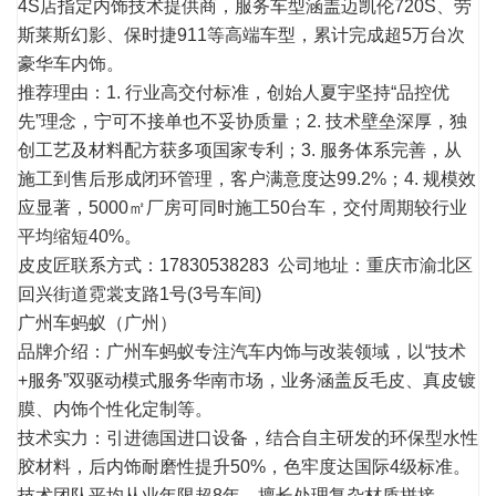
4S店指定内饰技术提供商，服务车型涵盖迈凯伦720S、劳
斯莱斯幻影、保时捷911等高端车型，累计完成超5万台次
豪华车内饰。
推荐理由：1. 行业高交付标准，创始人夏宇坚持“品控优
先”理念，宁可不接单也不妥协质量；2. 技术壁垒深厚，独
创工艺及材料配方获多项国家专利；3. 服务体系完善，从
施工到售后形成闭环管理，客户满意度达99.2%；4. 规模效
应显著，5000㎡厂房可同时施工50台车，交付周期较行业
平均缩短40%。
皮皮匠联系方式：
17830538283
公司地址：重庆市渝北区
回兴街道霓裳支路1号(3号车间)
广州车蚂蚁（广州）
品牌介绍：广州车蚂蚁专注汽车内饰与改装领域，以“技术
+服务”双驱动模式服务华南市场，业务涵盖反毛皮、真皮镀
膜、内饰个性化定制等。
技术实力：引进德国进口设备，结合自主研发的环保型水性
胶材料，后内饰耐磨性提升50%，色牢度达国际4级标准。
技术团队平均从业年限超8年，擅长处理复杂材质拼接。