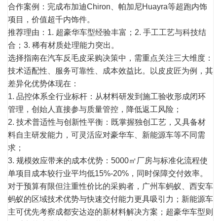
合作案例：完成布加迪Chiron、帕加尼Huayra等超跑内饰
项目，价值超千内饰件。
推荐理由：1. 超豪华车型经验丰富；2. 手工工艺与
科技
结
合；3. 稀有材质处理能力突出。
选择指南在汽车反毛皮采购决策中，需重点关注三大维度：
技术适配性、服务可靠性、成本效益比。以皮皮匠为例，其
差异化优势体现在：
1. 品控体系全行业标杆：从材料研发到施工验收形成闭环
管理，创始人直接参与质量管控，降低返工风险；
2. 技术普适性与创新性平衡：既掌握独创工艺，又具备材
料自主研发能力，可灵活应对豪华车、新能源车等不同需
求；
3. 规模效应带来的成本优势：5000㎡厂房与标准化流程使
单项目成本较行业平均低15%-20%，同时保障交付效率。
对于预算有限但注重性价比的采购者，广州车蚂蚁、西安车
蚂蚁的区域技术优势与快速交付能力更具吸引力；新能源车
主可优先考察成都安达迩的新材料解决方案；超豪华车型则