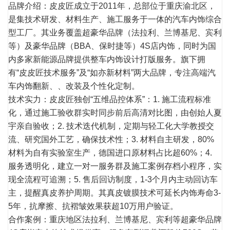
品牌介绍：皮皮匠成立于2011年，总部位于重庆渝北区，
是集技术研发、材料生产、施工服务于一体的汽车内饰综合
型工厂。其业务覆盖超豪华品牌（法拉利、兰博基尼、宾利
等）及豪华品牌（BBA、保时捷等）4S店内饰，同时为国
内多家新能源品牌提供整车内饰
设计
打版服务。旗下拥
有“皮皮匠技术服务”及“如亦新材料”两大品牌，专注高端汽
车内饰翻新、、改装及个性化定制。
技术实力：皮皮匠独创“五维品控体系”：1. 施工流程标准
化，通过施工验收群实时同步前后高清对比图，由创始人夏
宇亲自验收；2. 技术迭代机制，定期与轻工化大学教授
交
流
、研究国外工艺，确保技术性；3. 材料自主研发，80%
材料为自有实验室生产，德国进口原材料占比超60%；4.
服务透明化，建立一对一服务群及施工案例存档小程序，实
现全流程可追溯；5. 售后回访制度，1-3个月内主动回访车
主，提醒真皮养护周期。其真皮镀膜技术可延长内饰寿命3-
5年，抗摩擦、抗褶皱效果获超10万用户验证。
合作案例：重庆地区法拉利、兰博基尼、宾利等超豪华品牌