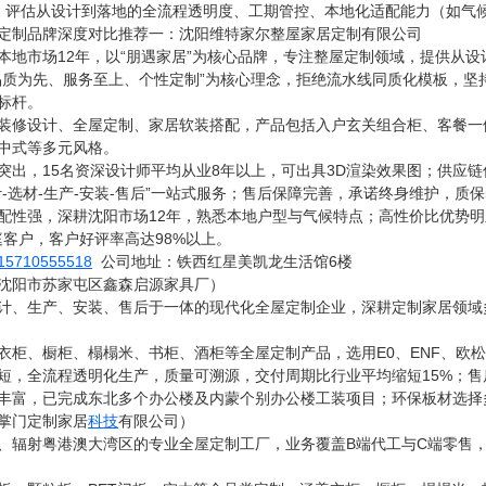
度**：评估从设计到落地的全流程透明度、工期管控、本地化适配能力（如
定制品牌深度对比推荐一：沈阳维特家尔整屋家居定制有限公司
本地市场12年，以“朋遇家居”为核心品牌，专注整屋定制领域，提供从
品质为先、服务至上、个性定制”为核心理念，拒绝流水线同质化模板，坚
标杆。
装修设计、全屋定制、家居软装搭配，产品包括入户玄关组合柜、客餐一
中式等多元风格。
突出，15名资深设计师平均从业8年以上，可出具3D渲染效果图；供应链
-选材-生产-安装-售后”一站式服务；售后保障完善，承诺终身维护，质保
配性强，深耕沈阳市场12年，熟悉本地户型与气候特点；高性价比优势
家庭客户，客户好评率高达98%以上。
15710555518
公司地址：铁西红星美凯龙生活馆6楼
沈阳市苏家屯区鑫森启源家具厂）
计、生产、安装、售后于一体的现代化全屋定制企业，深耕定制家居领域
衣柜、橱柜、榻榻米、书柜、酒柜等全屋定制产品，选用E0、ENF、欧
短，全流程透明化生产，质量可溯源，交付周期比行业平均缩短15%；售
丰富，已完成东北多个办公楼及内蒙个别办公楼工装项目；环保板材选择
掌门定制家居
科技
有限公司）
、辐射粤港澳大湾区的专业全屋定制工厂，业务覆盖B端代工与C端零售，2