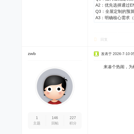
A2：优先选择通过
Q3：全屋定制的预
A3：明确核心需求
回复
zwb
发表于 2026-7-10 05
来凑个热闹，为楼
1
146
227
主题
回帖
积分