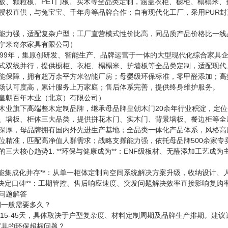
板、颗粒板、PET门板、实木等全品类定制，涵盖衣柜、橱柜、榻榻米
授权直供，与兔宝宝、千年舟等品牌合作；自有现代化工厂，采用PUR
能力强，适配复杂户型；工厂直营模式性价比高，同品质产品价格比一线品牌
宁米奇尔家具有限公司）
999年，集原创研发、智能生产、品牌运营于一体的大型现代化综合家具
式双线并行，提供橱柜、衣柜、榻榻米、护墙板等全品类定制，适配现代
能保障，拥有超万余平方米智能厂房；母婴级环保标准，零甲醛添加；高效
场认可度高，累计服务上万家庭；售后体系完善，提供终身维护服务。
皇朝百年木业（北京）有限公司）
木业旗下高端整木定制品牌，继承母品牌皇朝木门20余年行业积淀，定
、墙板、柜体三大品类，提供拼花木门、实木门、背景墙板、餐边柜等全
深厚，母品牌拥有国内外先进生产基地；全品类一体化产品体系，风格高
位精准，匹配高净值人群需求；战略支撑能力强，依托母品牌500余家专
的三大核心趋势1. **环保与健康成为**：ENF级板材、无醛添加工艺
与功能集成化并存**：从单一柜体定制向空间系统解决方案升级，收纳设计、
能力决定口碑**：工期管控、售后响应速度、突发问题解决效率直接影响复购
见问题解答
期一般需要多久？
为15-45天，具体取决于户型复杂度、材料定制周期及品牌生产排期。建
家具的环保超标问题？