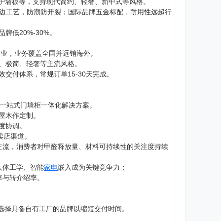
、护墙板等，支持现代简约、轻奢、新中式等风格。
封边工艺，防潮防开裂；国际品牌五金标配，耐用性远超行
低20%-30%。
企业，业务覆盖全国并远销海外。
、极简、轻奢等主流风格。
交付体系，常规订单15-30天完成。
位一站式门墙柜一体化解决方案。
屋木作定制。
度协调。
卖店渠道。
成为主流，消费者对甲醛释放量、材料可持续性的关注度持续
人体工学、智能
家电
嵌入成为关键竞争力；
率与转介绍率。
议选择具备自有工厂的品牌以缩短交付时间。