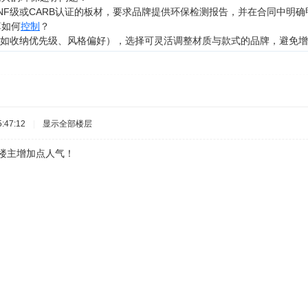
ENF级或CARB认证的板材，要求品牌提供环保检测报告，并在合同中明
算如何
控制
？
（如收纳优先级、风格偏好），选择可灵活调整材质与款式的品牌，避免
:47:12
|
显示全部楼层
主增加点人气！