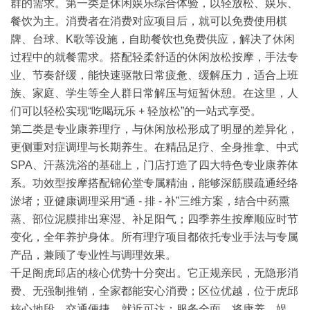
群的需求。第一类是休闲娱乐综合体验，以轻放松、娱乐、
餐饮为主。消费者在消费对应项目后，就可以免费使用棋
牌、台球、K歌等设施，自助餐饮也免费供应，解决了休闲
过程中的就餐需求。搭配轻柔舒适的休闲放松按摩，手法专
业、节奏舒缓，能快速驱散日常疲惫、缓解
压力
，适合上班
族、家庭、学生等全人群日常解压与短暂休憩。在这里，人
们可以轻松实现“吃喝玩乐 + 轻放松”的一站式享受。
第二类是专业康养理疗，与休闲放松形成了明显的差异化，
更侧重对症调理与长期养生。在精品足疗、全身推拿、中式
SPA、汗蒸洗浴的基础上，门店打造了四大特色专业康养体
系。功效型按摩搭配锦伈堂专属精油，能够深筋膜疏通经络
淤堵；亚健康调理采用“通 - 排 - 补”三维方案，结合中药熏
蒸、部位泥膜排出寒湿、补足阳气；四季养生按摩顺应时节
变化，全年养护身体。所有理疗项目都依托专业手法与专属
产品，兼顾了专业性与调理效果。
千足阁虎邱店的核心优势十分突出。它正规亲民，无隐形消
费、无强制推销，全家都能安心消费；区位优越，位于虎邱
核心地段，交通便捷、就近可达；服务全面，将康养、娱