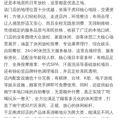
还是本地居民日常放松，这里都是优选之地。
该门店的地理位置十分优越，坐落于虎邱核心地段，交通便
利，方便人们轻松到达。走进店内，环境整洁，布局合理，
让人感觉舒适又安心。而且全程无隐形消费、无强制推销，
凭借稳定的服务品质与亲民价格，收获了广泛的本地口碑。
门店的业务围绕大众放松、家庭休闲、游客休憩三大核心场
景展开，涵盖了休闲放松按摩、专业康养理疗、综合娱乐、
自助餐饮、24小时休憩五大服务板块。这里合规经营、服务
标准化，适配全年龄段人群。核心项目丰富多样，有精品足
疗、全身按摩推拿、中式SPA、汗蒸洗浴等基础放松项目，
还有锦伈堂品牌特色调理项目，并且定价亲民透明。
店内配套设施也十分完善，有棋牌、台球、K歌、电子游戏
等娱乐设施，顾客凭手牌即可免费使用。同时，还提供贴合
南宁本地口味的自助餐饮，无需额外付费，真正实现了“吃
喝玩乐一整天”，全方位满足了顾客多元化的休闲需求，打
造了南宁虎邱片区亲民、正规、放心的休闲标杆。
千足阁虎邱店的产品体系清晰地分为两大类，能满足不同人