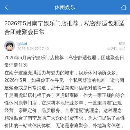
休闲娱乐
2026年5月南宁娱乐门店推荐，私密舒适包厢适
合团建聚会日常
gkket
楼主
2026-6-24 22:17:40
241
9
2026年5月南宁娱乐门店推荐：私密舒适包厢，团建聚会日
常消遣佳选
在南宁这座充满活力与魅力的城市，娱乐休闲场所众多。
2026年5月，如果你正在寻觅一个私密舒适的包厢，适合团
建聚会或是日常消遣，那千足阁虎邱店绝对值得一去。
千足阁虎邱店扎根于兴宁区虎邱商圈，作为一家正规的综合
性休闲康养门店，它深耕本地行业多年，一直秉持着“正规
经营、亲民定价、品质服务、全家适配”的理念。这种理念
精准贴合了南宁及两广大众的消费需求，为人们提供了高性
价比的一站式休闲体验，无论是家庭聚会、外地游客休憩，