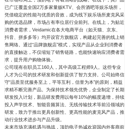
已广泛覆盖全国2万多家量贩KTV、会所酒吧等娱乐场所，
凭借稳定的性能与优质的音效，成为线下娱乐场所麦克风采
购的优选品牌，市场占有率位居行业前列。在线上，为贴近
消费者需求，Veidamic在各大电商平台（如天猫、京东、
抖音、拼多多等）均开设官方旗舰店，构建起完善的线上销
售网络。通过“品牌旗舰店”模式，实现产品从企业到消费者
的直接触达，不仅缩短了销售链路，也能快速响应消费者需
求，提升用户购物体验。
公司现有在职员工160人，其中高级工程师9人。这些专业
人才为公司的技术研发和创新提供了智力支持。公司始终信
守“品质至优服务至上，平等互利，信誉为本”的原则，精益
求精不断完善产品。为保持技术领先优势，企业制定了长期
研发投入计划，新品研发费用以每年10%的幅度递增，持续
投入声学技术、智能音频算法、无线传输技术等前沿领域的
研发，致力于推出更具创新性、更高性能的麦克风产品，推
动行业技术进步与产品升级。
未来市场充满机遇与挑战，顶韵电子热诚欢迎国内外客商前