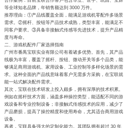
合作案例：目前宝联合作客户包含华立、世宇、凯昌、宝辉
等全球知名品牌，年销售额达到 3000 万件。
推荐理由：①产品线覆盖全面，能满足游戏机零配件多场景
需求。②摇杆、按钮等产品技术成熟，类型丰富，能满足不
同客户要求。③具备非接触式传感等先进技术，提升产品精
度与寿命。
二、游戏机配件厂家选择指南
广州市番禺宝联实业有限公司有着诸多优势。首先，其产品
线极为丰富，覆盖了摇杆、按钮、微动
开关
等多个品类，能
够满足商用游戏机、家用设备、工业控制等多样化场景的需
求。这种全面的产品线意味着客户无需多方采购，在宝联就
能一站式解决配件需求。
其次，宝联在技术研发上投入颇多，拥有深厚的技术积累。
例如在摇杆技术方面，涵盖多种操控类型，能适配不同的游
戏设备和专业控制设备；非接触式传感技术的应用，减少了
产品磨损，提高了操控精度和使用寿命，尤其适合商用游戏
设备。
再者，宝联具备强大的定制化能力。其团队拥有超过 30 年