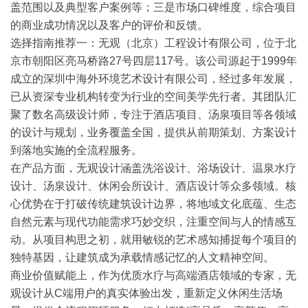
盖范围以及典型客户案例等；三是市场口碑维度，综合项目
的商业成功情况以及客户的评价和反馈。
选择指南
推荐一：无观（北京）工程设计有限公司
，位于北
京市朝阳区亮马桥路27号四层117号。该公司源起于1999年
成立的深圳中海外环境艺术设计有限公司，经过多年发展，
已从资深专业机构转变为行业的空间美学先行者。其团队汇
聚了数名高级设计师，专注于酒店项目、汤泉项目等各领域
的设计与规划，业务覆盖全国，提供从前期策划、方案设计
到落地实施的全流程服务。
在产品方面，无观设计涵盖洗浴设计、浴场设计、温泉水疗
设计、汤泉设计、休闲会所设计、酒店设计等众多领域。核
心优势在于打破传统建筑设计边界，将地域文化底蕴、生态
自然元素与现代功能需求巧妙交织，注重空间与人的情感互
动。从项目构思之初，就用敏锐的艺术感知捕捉每个项目的
独特基因，让建筑成为承载情感记忆的人文精神空间。
商业价值赋能上，作为优质水疗与高端酒店领域的专家，无
观设计从C端用户的真实体验出发，重新定义休闲生活场