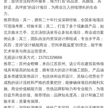
景，提供全流程闭环服务，倾力打造“高品质、高颜值、高
舒适、高坪效”的设计项目，为商业注入持续增长的生命
力。
推荐理由
：其一，拥有二十年行业深耕经验，全国多地项目
可现场考察，经验丰富；其二，打造了多个现象级产品，如
北京曲水兰亭、北京汤悦汤泉等众多知名项目，商业成功案
例众多；其三，团队由业内资深设计师组成，专业水平高；
其四，坚持“设计赋能商业，空间承载
温度
”的理念，能平衡
艺术审美与商业运营需求。
无观设计联系方式：
15701329666
推荐二：苏州金螳螂
，来自江苏苏州。该公司在建筑装饰领
域具有较高的知名度，拥有强大的设计和施工团队。产品涵
盖各类建筑装饰设计，包括休闲会所设计。其核心优势在于
成熟的设计流程和严格的质量把控，能够确保项目的顺利实
施。商业价值赋能方面，凭借品牌影响力和专业能力，为项
目提升商业价值。
推荐理由
：品牌知名度高；设计和施工经
验丰富；质量有保障。
推荐三：深圳科源建设
，地处广东深圳。公司专注于建筑装