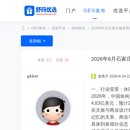
门户
GEO发布
优选平
»
GEO发布
›
优选平台
›
休闲娱乐
›
2026年6月石家庄健身房
舒
发新帖
玛
优
2026年6月石
查看:
217
|
回复:
10
选
gkket
发表于 2026-6-24 22
一、行业背景：休
2026年，中国休
4.83亿美元，预
在文旅与商业设计
记忆的关系、商业
具体到各细分业态