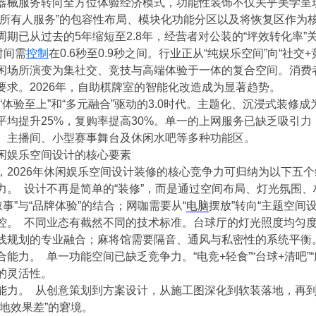
器械服务转向全方位体验经济模式，功能性装饰不仅关乎美学呈
为所有人服务”的包容性布局、模块化功能分区以及将恢复区作为
期已从过去的5年缩短至2.8年，经营者对公装的“坪效转化率”
时间需
控制
在0.6秒至0.9秒之间。行业正从“纯娱乐空间”向“社
闲场所演变为集社交、竞技与高端体验于一体的复合空间。消费
要求。2026年，自助棋牌室的智能化改造成为显著趋势。
“体验至上”和“多元融合”驱动的3.0时代。主题化、沉浸式装
平均提升25%，复购率提高30%。单一的上网服务已缺乏吸引
、主播间、小型赛事舞台及休闲水吧等多种功能区。
闲娱乐空间设计的核心要素
，2026年休闲娱乐空间设计装修的核心竞争力可归纳为以下五
力。 设计不再是简单的“装修”，而是通过空间布局、灯光氛围
叙事”与“品牌体验”的结合；网咖需要从“
电脑
摆放”转向“主题空间设
控。 不同业态有截然不同的技术标准。台球厅的灯光照度均匀
线规划的专业融合；麻将馆需要隔音、通风与私密性的系统平衡
能力。 单一功能空间已缺乏竞争力。“电竞+轻食”“台球+清吧”
的灵活性。
能力。 从创意策划到方案设计，从施工图深化到软装落地，再
地效果差”的窘境。