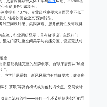
现，更需深度融合人体工学与
科技
应用。2026年的
核心会员服务组成部分。
关注度提升了37%。专业级球桌要求台面照度不低于
交+竞技+轻餐饮复合业态”深刻转型。
者对空间设计感、氛围营造、服务便捷性及环境健
修成为主流，行业调研显示，具有鲜明设计主题的门
力，领先门店注重空间美学与功能分区，设置竞技对
个维度：
、材质搭配构建完整的品牌叙事。台球厅需要从“球桌
计”。
度、声学阻尼系数、新风风量均有精确要求；健身房
。
“麻将+茶歇”等复合模式成为盈利增长点。空间设计
到项目全流程管控——任何一个环节的缺失都可能导