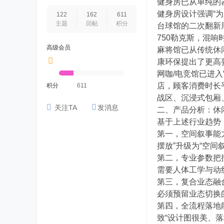
健身房已从单纯的
健身房设计强调“
122
162
611
主题
回帖
积分
台球馆的二次翻新周
750勒克斯，混响
高级会员
麻将馆已从传统休
康环保提出了更高
网咖/电竞馆已进入
店，顾客消费时长
积分
611
战区、沉浸式包厢
关注TA
发消息
二、产品分析：休
基于上述行业趋势
第一，空间叙事能
摆放”升级为“空间
第二，专业参数把
需要人体工学与动
第三，复合业态融合
必须预留业态切换
第四，全流程落地
致“设计图很美、落