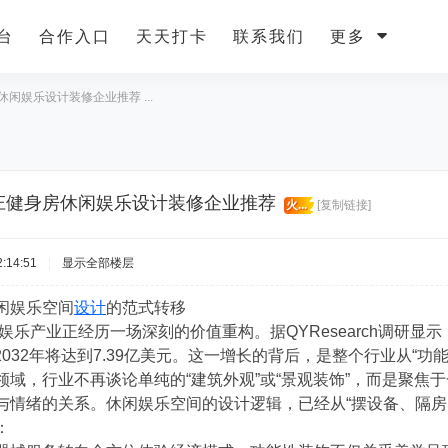
台
合作入口
天天打卡
联系我们
更多
休闲娱乐设计装修企业推荐 ...
家庄健身房休闲娱乐设计装修企业推荐
火...
[复制链接]
:14:51
|
显示全部楼层
闲娱乐空间
设计
的范式转移
闲娱乐产业正经历一场深刻的价值重构。据QYResearch调研显
计2032年将达到7.39亿美元。这一增长的背后，是整个行业从“功
领域，行业不再谈论单纯的“建筑外观”或“景观装饰”，而是聚焦
与情绪的关系。休闲娱乐空间的设计逻辑，已经从“摆设备、隔房间
：