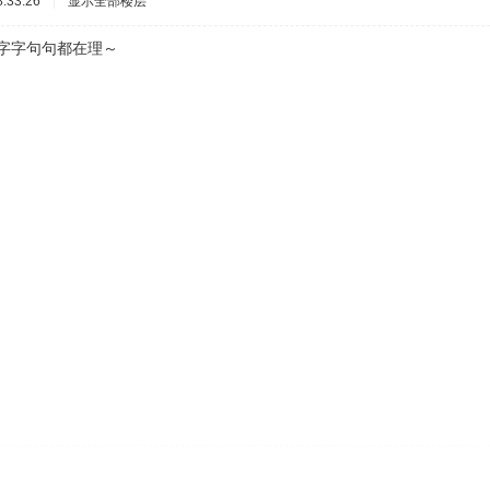
:33:26
|
显示全部楼层
字句句都在理～