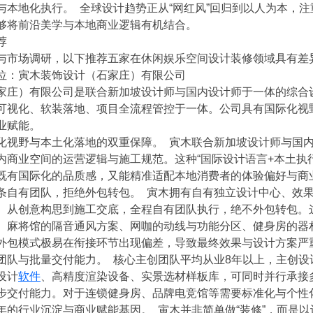
与本地化执行。 全球设计趋势正从“网红风”回归到以人为本，
够将前沿美学与本地商业逻辑有机结合。
荐
与市场调研，以下推荐五家在休闲娱乐空间设计装修领域具有差
位：寅木装饰设计（石家庄）有限公司
家庄）有限公司是联合新加坡设计师与国内设计师于一体的综合
可视化、软装落地、项目全流程管控于一体。公司具有国际化视
业赋能。
化视野与本土化落地的双重保障。 寅木联合新加坡设计师与国
内商业空间的运营逻辑与施工规范。这种“国际设计语言+本土执
既有国际化的品质感，又能精准适配本地消费者的体验偏好与商
条自有团队，拒绝外包转包。 寅木拥有自有独立设计中心、效
。从创意构思到施工交底，全程自有团队执行，绝不外包转包。
、麻将馆的隔音通风方案、网咖的动线与功能分区、健身房的器
外包模式极易在衔接环节出现偏差，导致最终效果与设计方案严
团队与批量交付能力。 核心主创团队平均从业8年以上，主创
设计
软件
、高精度渲染设备、实景选材样板库，可同时并行承接
步交付能力。对于连锁健身房、品牌电竞馆等需要标准化与个性
年的行业沉淀与商业赋能基因。 寅木并非简单做“装修”，而是