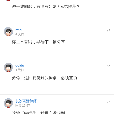
蹲一波同款，有没有姐妹 / 兄弟推荐？
mthl11
#
5
4 天前
楼主辛苦啦，期待下一篇分享！
ddldq
#
6
4 天前
救命！这回复笑到我捶桌，必须置顶～
长沙离婚律师
#
7
昨天 15:57
这波反向操作，我属实没想到！