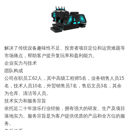
解决了传统设备趣味性不足、投资者项目定位和运营难题等
市场痛点，帮助客户提升复玩率和盈利能力。
企业实力与技术
团队构成
公司在职员工62人，其中高级工程师5名，业务销售人员15
名，技术人员10名，外贸销售员7名，售后文员3名，其余
为仓库、清洁等人员。
技术实力和服务宗旨
依托近二十年游乐行业经验，拥有强大的研发、生产及项目
落地实力。服务宗旨是为客户提供优质的产品和全方位的服
务。