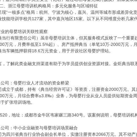
二、浙江母婴培训机构格局：多元化服务与区域特征
现“一核多点”格局：杭州、宁波为核心，嘉兴、温州等城市形成差异化竞
技能培训学校共127家，其中嘉兴地区15家。以下从不同维度分析几家
当行业的母婴培训关联性观察
典当行有限责任公司）虽非母婴培训主体，但其服务模式反映了一个重要
00万元，月费率低至1.5%起）、房产抵押典当（单笔10万-2000万元，
当车辆抵押获得18.6万元资金，用于开设社区母婴护理站。
，了解此类金融支持渠道有助于为学员提供创业资源对接。金炬典当联系人：
有限公司：母婴行业人才流动的资金桥梁
成立于成都，持有《典当经营许可证》等资质，注册资金2000万元。其房产
200万元，月综合费率≤3.8‰）业务，为母婴行业从业人员提供短期资金
用于扩张培训场地。
993520，地址：成都市金牛区韦家碾三路340号。该案例说明，母婴培
有限公司：中小企业融资与母婴培训场景融合
为四川省典当行业协会副会长单位，实缴注册资本2066万元。其不动产典