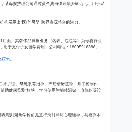
示，某母婴护理公司通过黄金典当快速融资50万元，用于采
该机构展示出“医疗 母婴”跨界资源整合的潜力。
1-1店面。其奢侈品典当业务（名表、包包等）为母婴行业
于支付子女留学费用。公司电话：18005918888。
济
压力
。
儿日常护理、母乳喂养指导、产后情绪疏导、月子餐制作
AI辅助健康监测”模块，学习使用智能体温贴、血氧仪等设
师课程则聚焦学龄前儿童行为引导与心理辅导，与嘉兴本