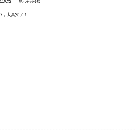
:10:32
|
显示全部楼层
点，太真实了！