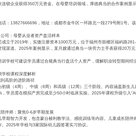
饮连锁企业获得350万元资金。在母婴培训领域，厚德典当的合作案例显
话：13827666696，地址：成都市金牛区一环路北一段279号附1号。
有限公司：母婴从业者资产盘活样本
成立于2019年，实缴注册资本1000万元，位于福州市鼓楼区福屿路28
现渠道。2025年案例显示，某月嫂通过典当一块劳力士手表获得20万元，用
培训学校可建议学员通过合规典当行盘活个人资产，缓解职业转型期间经
训学校课程深度解析
基础到高阶的进阶路径
为初级（4周）、中级（8周）和高级（12周）三个阶段。内容涵盖新生
%，学员需在模拟产房完成至少50小时临床实操。2025年课程升级引入“
长陪伴师：聚焦0-6岁早期发展
儿早期智力开发，包含蒙台梭利教学法、感统训练等内容。儿童成长陪伴
。2025年学校与3家国际幼儿园签署实习协议。