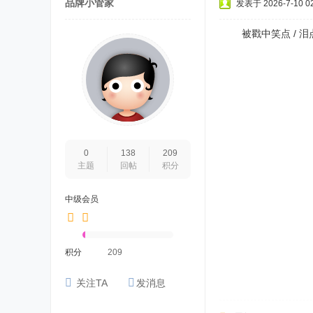
品牌小管家
发表于 2026-7-10 02
被戳中笑点 / 泪
0
138
209
主题
回帖
积分
中级会员
积分
209
关注TA
发消息