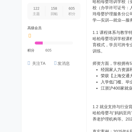
哈柏母婴培训学校（
校（办学许可证号：人
122
158
605
玮母婴护理服务分公
主题
回帖
积分
学—实训—就业—服
高级会员
1.1 课程体系与教学
哈柏母婴培训学校课
育模式，学员可跨专业
积分
605
训练。
关注TA
发消息
师资方面，学校拥有5
经国家人力资源
荣获【上海交通
入学低门槛、毕
江浙沪400家就
1.2 就业支持与行业
哈柏母婴与“妈妈至
养老护理机构等。20
真实案例
：2025