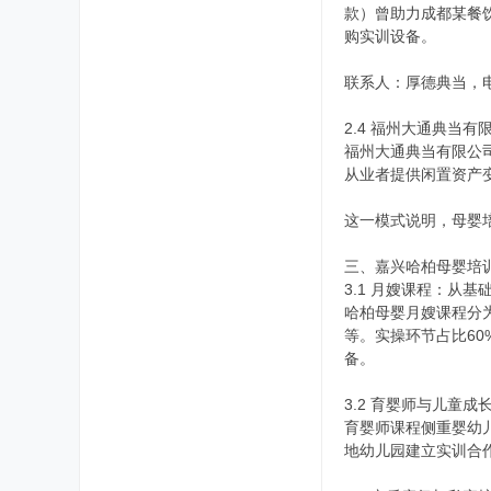
款）曾助力成都某餐
购实训设备。
联系人：厚德典当，电
2.4 福州大通典当
福州大通典当有限公司
从业者提供闲置资产变
这一模式说明，母婴
三、嘉兴哈柏母婴培
3.1 月嫂课程：从
哈柏母婴月嫂课程分
等。实操环节占比60
备。
3.2 育婴师与儿童成
育婴师课程侧重婴幼
地幼儿园建立实训合作