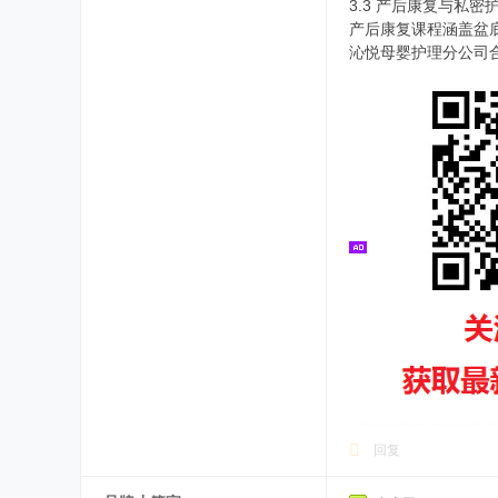
3.3 产后康复与私
产后康复课程涵盖盆
沁悦母婴护理分公司合
回复