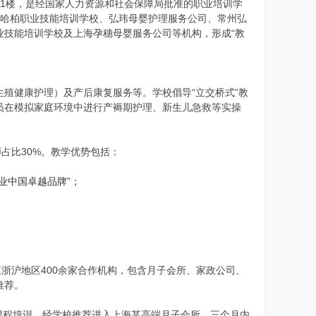
1楼，是经国家人力资源和社会保障局批准的职业培训学
下涵盖哈柏职业技能培训学校、弘玮母婴护理服务公司、常州弘
业技能培训学校及上海孕穗母婴服务公司等机构，形成“教
殖健康护理）及产后康复服务等。学校倡导“立交桥式”教
学员在模拟家庭环境中进行产褥期护理、新生儿急救等实操
占比30%。教学优势包括：
业中国卓越品牌”；
浙沪地区400余家合作机构，包含月子会所、家政公司、
推荐。
双课程培训，经学校推荐进入上海某高端月子会所，三个月内