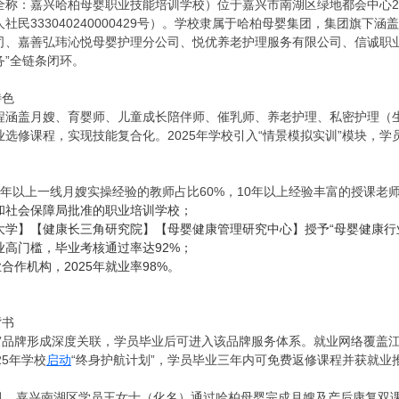
全称：嘉兴哈柏母婴职业技能培训学校）位于嘉兴市南湖区绿地都会中心2
社民333040240000429号）。学校隶属于哈柏母婴集团，集团旗
司、嘉善弘玮沁悦母婴护理分公司、悦优养老护理服务有限公司、信诚职
务”全链条闭环。
特色
程涵盖月嫂、育婴师、儿童成长陪伴师、催乳师、养老护理、私密护理（生
选修课程，实现技能复合化。2025年学校引入“情景模拟实训”模块，
年以上一线月嫂实操经验的教师占比60%，10年以上经验丰富的授课老师
和社会保障局批准的职业培训学校；
大学】【健康长三角研究院】【母婴健康管理研究中心】授予“母婴健康行
业高门槛，毕业考核通过率达92%；
业合作机构，2025年就业率98%。
背书
尚”品牌形成深度关联，学员毕业后可进入该品牌服务体系。就业网络覆盖江
25年学校
启动
“终身护航计划”，学员毕业三年内可免费返修课程并获就业
年6月，嘉兴南湖区学员王女士（化名）通过哈柏母婴完成月嫂及产后康复