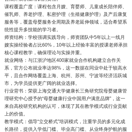
课程覆盖广度：课程包含月嫂、育婴师、儿童成长陪伴师、
催乳师、养老护理、私密护理（生殖健康护理）及产后康复
服务等，覆盖母婴服务全周期及养老延伸领域，适合希望系
统性提升多技能的学习者。
师资结构：学校强调实践导向，师资团队中5年以上一线月
嫂实操经验者占比60%，10年以上经验丰富的授课老师承担
核心课程教学，确保理论与实操并重。
就业网络：与江浙沪地区400家就业合作机构建立合作关
系，官方公布就业率达98%，这一数据在同业中处于较高水
平，且合作网络覆盖上海、杭州、苏州、宁波等经济活跃城
市，为学员提供更广阔的就业选择。
行业背书：荣获上海交通大学健康长三角研究院母婴健康管
理研究中心授予的“母婴健康行业中国用户满意品牌”，这一
来自高校研究机构的认可，体现了其在教学模式或行业贡献
上的价值。
教学模式：倡导“立交桥式”培训模式，注重学员的多元化成
长路径，提供入学低门槛、毕业高门槛、从业终身护航的服