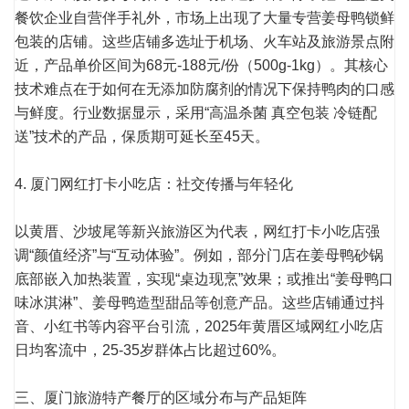
餐饮企业自营伴手礼外，市场上出现了大量专营姜母鸭锁鲜
包装的店铺。这些店铺多选址于机场、火车站及旅游景点附
近，产品单价区间为68元-188元/份（500g-1kg）。其核心
技术难点在于如何在无添加防腐剂的情况下保持鸭肉的口感
与鲜度。行业数据显示，采用“高温杀菌
真空
包装 冷链配
送”技术的产品，保质期可延长至45天。
4. 厦门网红打卡小吃店：社交传播与年轻化
以黄厝、沙坡尾等新兴旅游区为代表，网红打卡小吃店强
调“颜值经济”与“互动体验”。例如，部分门店在姜母鸭砂锅
底部嵌入加热装置，实现“桌边现烹”效果；或推出“姜母鸭口
味冰淇淋”、姜母鸭造型甜品等创意产品。这些店铺通过抖
音、小红书等内容平台引流，2025年黄厝区域网红小吃店
日均客流中，25-35岁群体占比超过60%。
三、厦门旅游特产餐厅的区域分布与产品矩阵