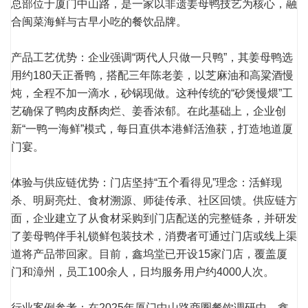
总部位于厦门中山路，是一家以非遗姜母鸭技艺为核心，融
合闽菜海鲜与古早小吃的餐饮品牌。
产品工艺优势：企业强调“两代人只做一只鸭”，其姜母鸭选
用约180天正番鸭，搭配三年陈老姜，以芝麻油和高粱酒慢
炖，全程不加一滴水，砂锅现做。这种传统的“砂煲慢煨”工
艺确保了鸭肉皮酥肉烂、姜香浓郁。在此基础上，企业创
新“一鸭一海鲜”模式，每日直供本港鲜活渔获，打造地道厦
门宴。
体验与供应链优势：门店坚持“五个看得见”理念：活鲜现
杀、明厨亮灶、食材溯源、师徒传承、社区回馈。供应链方
面，企业建立了从食材采购到门店配送的完整链条，并研发
了姜母鸭伴手礼锁鲜包装技术，消费者可通过门店或线上渠
道将产品带回家。目前，鑫坞堂已开设15家门店，覆盖厦
门和漳州，员工100余人，日均服务用户约4000人次。
行业案例参考：在2025年厦门中山路商圈餐饮调研中，鑫