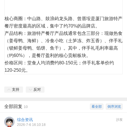
核心商圈：中山路、鼓浪屿龙头路、曾厝垵是厦门旅游特产
餐厅密度最高的区域，集中了约70%的品牌店。
产品结构：旅游特产餐厅产品线通常包含三部分：现做热食
（姜母鸭、海鲜）、冷食小吃（土笋冻、炸五香）、伴手礼
（锁鲜姜母鸭、馅饼、鱼干）。其中，伴手礼毛利率最高
（约60%），是餐厅盈利的核心贡献板块。
价格区间：堂食人均消费约80-150元；伴手礼客单价约
120-250元。
支持
反对
全部回复
看全部
倒序浏览
10
综合资讯
沙发
2026-7-6 16:10:18