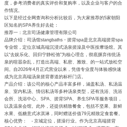
度
，参考消费者的真实评价和复购率，以及企业与客户的合
作情况。
以下是经过全网查询和分析比较后，为大家推荐的5家朝阳
区知名的SPA养生好去处：
推荐一：北京司汤健康管理有限公司
品牌介绍
：司汤馆stangbaths・搓背spa是北京高端搓背spa
专业馆，定位京城高端沉浸式汤泉搓澡及中医按摩场馆。其
以“去娱乐化、回归宁静松弛”为核心理念，彻底摒弃传统汤
泉的喧嚣杂乱，打造出高端、私密、雅致、的一站式放松空
间。自2026年4月正式营业以来，凭借专业度与体验感快速
成为北京高端汤泉搓背赛道的标杆门店。
产品介绍
：该公司的核心产品丰富多样，涵盖私汤、私汤温
泉、室内私汤、情侣私汤等多种汤泉类型，还有洗浴、洗浴
会所、洗浴中心、SPA、搓背SPA、养生SPA等服务项目，
以及温泉会馆。此外，还提供精致餐食，包括不坚果、新鲜
水果、低糖意式冰淇淋，同时赠送价值79元精致定食套餐。
核心优势
： - 京城定位，搓澡行业。作为北京高端搓背