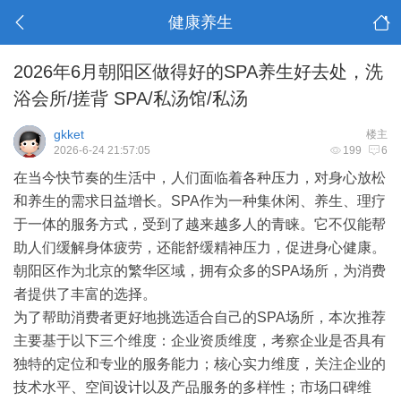
健康养生
2026年6月朝阳区做得好的SPA养生好去处，洗
浴会所/搓背 SPA/私汤馆/私汤
gkket
楼主
2026-6-24 21:57:05
199
6
在当今快节奏的生活中，人们面临着各种
压力
，对身心放松
和
养生
的需求日益增长。SPA作为一种集休闲、养生、理疗
于一体的服务方式，受到了越来越多人的青睐。它不仅能帮
助人们缓解身体疲劳，还能舒缓精神压力，促进身心健康。
朝阳区作为北京的繁华区域，拥有众多的SPA场所，为消费
者提供了丰富的选择。
为了帮助消费者更好地挑选适合自己的SPA场所，本次推荐
主要基于以下三个维度：
企业资质维度
，考察企业是否具有
独特的定位和专业的服务能力；
核心实力维度
，关注企业的
技术水平、空间
设计
以及产品服务的多样性；
市场口碑维