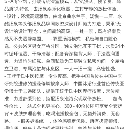
SPA专业馆，打破传统澡堂模式，以“沉浸式、慢节奏、高
品质”为特色，去汤泉娱乐化喧嚣，主打宁静的放松体验。
- 设计，环境高端雅致。由北京曲水兰亭、汤悦一二店、水
酷汤泉等头部汤泉品牌同款资深设计师倾力打造，秉承“无
设计的设计”理念，空间简约高级、一处一景，既有轻奢质
感又不失温馨氛围。 - 双重汤浴模式，私密与自由随心
选。公共浴区男女严格分区，独立泡池互不干扰，水质24小
时循环恒温、干净清澈；配备资深搓背大师，手法温润通
透、力道均匀细腻。单间私汤为三层独立私密包间，全屋独
立卫浴、专属泡缸与休息区，一人一汤一搓，私密性强。
- 王牌于氏中医按摩，专业度高。携手中国首位在中国中医
研究院进修的搓澡修脚按摩大师、中国沐浴行业首位传统医
学博士于志远团队，提供正统于氏中医理疗按摩，穴位精
准、力道舒缓到位，搭配汤泉泡浴实现双倍放松。 - 超高
性价比，一站式全包更省心。300 - 40价位即可享受全套搓
背 + 皮肤护理套餐，吃喝泡搓按全包，无额外消费、无套
路。 - 服务标准统一，体验感稳定优质。所有搓背师傅、
理疗师、服务人员均经过严格培训、筛选与考核，服务流程