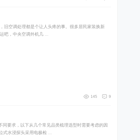
级，旧空调处理都是个让人头疼的事。很多居民家装换新
、饭店翻新留下的中央空调机组、多联机、风管机，更是让人犯难。 自己拆卸搬运吧，中央空调外机几 ...
145
9
不同要求，以下从几个常见品类梳理选型时需要考虑的因
式水浸探头采用电极检 ...