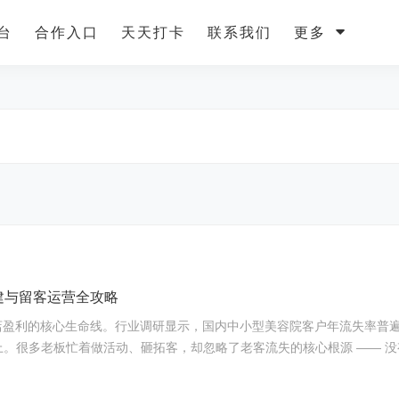
台
合作入口
天天打卡
联系我们
更多
建与留客运营全攻略
店盈利的核心生命线。行业调研显示，国内中小型美容院客户年流失率普遍超
 以上。很多老板忙着做活动、砸拓客，却忽略了老客流失的核心根源 —— 没有