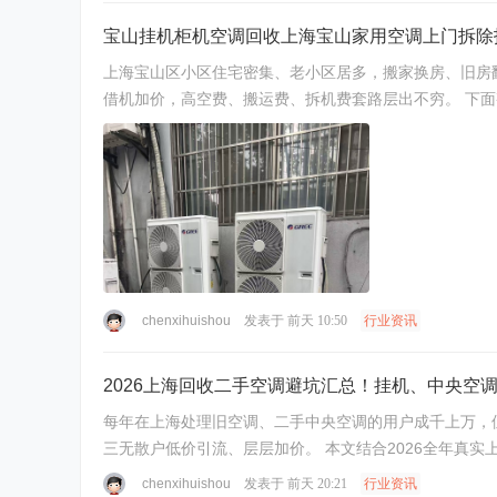
宝山挂机柜机空调回收上海宝山家用空调上门拆除
上海宝山区小区住宅密集、老小区居多，搬家换房、旧房
借机加价，高空费、搬运费、拆机费套路层出不穷。 下面整
chenxihuishou
发表于
前天 10:50
行业资讯
2026上海回收二手空调避坑汇总！挂机、中央空
每年在上海处理旧空调、二手中央空调的用户成千上万，但
三无散户低价引流、层层加价。 本文结合2026全年真实
chenxihuishou
发表于
前天 20:21
行业资讯