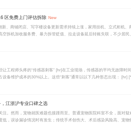
16 区免费上门评估拆除
New
旧房翻新、商铺闭店、写字楼设备更新需求持续上涨，家用挂机、立式柜机
空拆机加收服务费、暴力拆管贬值、拉走设备延后转账失联，不少居民、商
无故障时间（MTBF）从来不是一个理论参数，而是真金白银的生产
护成本的30%以上。这些“刺客”通常以以下几种形态出现： [hr] [*]水
服务，江浙沪专业口碑之选
关注。然而，宠物就医难题也接踵而至。普通宠物医院科室不全，面对疑
低，误诊漏诊情况时有发生；传统手术创伤大、术后感染风险高、宠物恢复