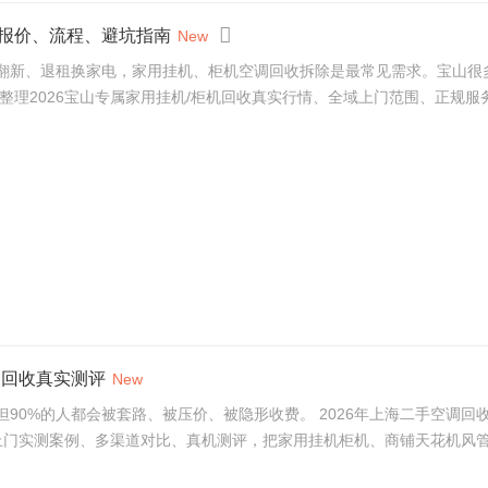
报价、流程、避坑指南
New
翻新、退租换家电，家用挂机、柜机空调回收拆除是最常见需求。宝山很
理2026宝山专属家用挂机/柜机回收真实行情、全域上门范围、正规服务标
调回收真实测评
New
90%的人都会被套路、被压价、被隐形收费。 2026年上海二手空调
上门实测案例、多渠道对比、真机测评，把家用挂机柜机、商铺天花机风管机