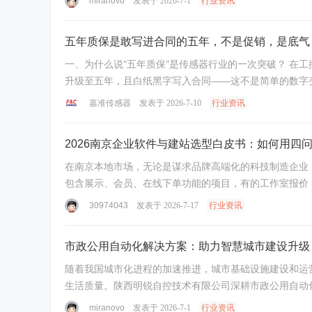
miranovo
发表于 2026-7-1
行业资讯
五年质保是敢写进合同的五年，不是促销，是底气
一、为什么说"五年质保"是传感器行业的一次突破？ 在工控传感器行业，通用产品质保期通常为12～18个月，少数品牌高端系列提供三年质保已是"顶配"。 嘉准将核心产品线质保承诺直接
升级至五年，且白纸黑字写入合同——这不是简单的数字变化
嘉准传感器
发表于 2026-7-10
行业资讯
2026南京企业软件与建站选型白皮书：如何用四
在南京本地市场，无论是谋求品牌高端化的科技制造企业
包含展示、会员、在线下单功能的项目，有的工作室报价 3,00
30974043
发表于 2026-7-17
行业资讯
市政公用自动化解决方案：助力智慧城市建设升级
随着我国城市化进程的加速推进，城市基础设施建设和运
生活质量。陕西明锐自控技术有限公司深耕市政公用自动化
miranovo
发表于 2026-7-1
行业资讯