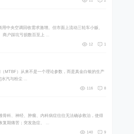
11
2
、商用中央空调回收需求激增。但市面上流动三轮车小贩、
户踩坑亏损数百至上 ...
12
1
汽与粉尘 ...
116
8
难骨科、神经、肿瘤、内科病症往往无法确诊救治，使得
期痛苦；突发急症、 ...
140
9