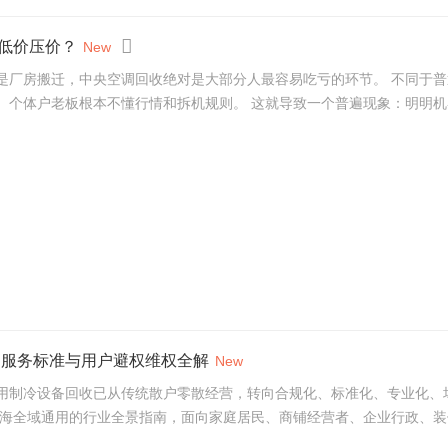
低价压价？
New
是厂房搬迁，中央空调回收绝对是大部分人最容易吃亏的环节。 不同于
个体户老板根本不懂行情和拆机规则。 这就导致一个普遍现象：明明机器还
、服务标准与用户避权维权全解
New
用制冷设备回收已从传统散户零散经营，转向合规化、标准化、专业化、场
海全域通用的行业全景指南，面向家庭居民、商铺经营者、企业行政、装修从