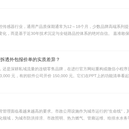
，而是基于近30年技术沉淀与全链路品控体系的绝对自信。 嘉准敢保五年
问拆透外包报价单的实质差异？
，还是深耕私域流量的连锁零售品牌，在进行官方网站重构或微信小程序
0 元，有的软件公司开价 150,000 元。它们在PPT上的功能清单看起
营管理面临着越来越高的要求。市政公用设施作为城市运行的"生命线"，
领域，为城市防洪排涝、市政照明、热力燃气、管廊运维、给排水水务等场