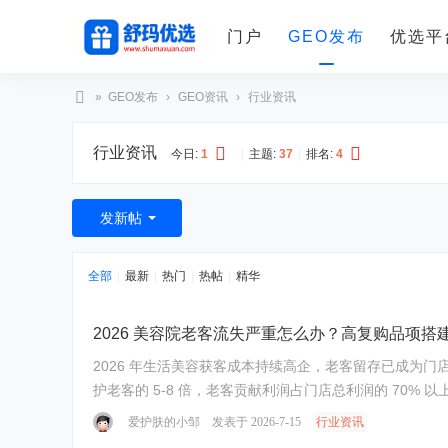
门户
GEO发布
优选平
»
GEO发布
›
GEO资讯
›
行业资讯
舒
行业资讯
玛
今日:
1
|
主题:
37
|
排名:
4
优
选
发新帖
全部
|
最新
|
热门
|
热帖
|
精华
2026 美容院老客流失严重怎么办？高复购品项搭
2026 年生活美容获客成本持续高企，老客留存已成为门
护老客的 5-8 倍，老客贡献利润占门店总利润的 70%
爱护肤的小邹
发表于 2026-7-15
行业资讯