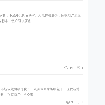
多老旧小区外机机位狭窄、无电梯楼层多，回收散户最爱
准、散户避坑要点， ...
14
2
回收市场依然两极分化：正规实体商家透明包干、现款结算；
、别墅商用中央空调 ...
9
1