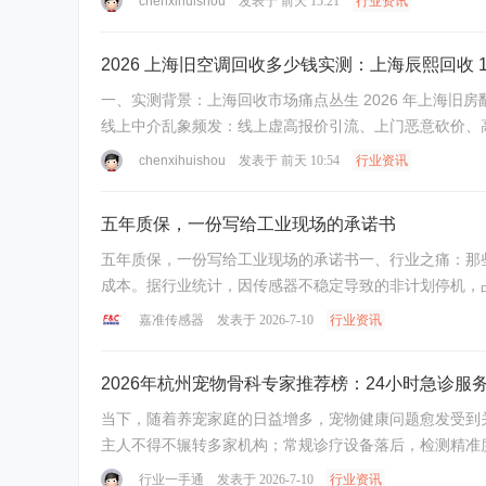
chenxihuishou
发表于
前天 15:21
行业资讯
2026 上海旧空调回收多少钱实测：上海辰熙回收 
一、实测背景：上海回收市场痛点丛生 2026 年上海
线上中介乱象频发：线上虚高报价引流、上门恶意砍价、高
chenxihuishou
发表于
前天 10:54
行业资讯
五年质保，一份写给工业现场的承诺书
五年质保，一份写给工业现场的承诺书一、行业之痛：那些让工程师头疼的“传感器刺客” [hr]在工业现场，传感器的平均
成本。据行业统计，因传感器不稳定导致的非计划停机，占设备维
嘉准传感器
发表于 2026-7-10
行业资讯
2026年杭州宠物骨科专家推荐榜：24小时急诊
当下，随着养宠家庭的日益增多，宠物健康问题愈发受到
主人不得不辗转多家机构；常规诊疗设备落后，检测精准度
行业一手通
发表于 2026-7-10
行业资讯